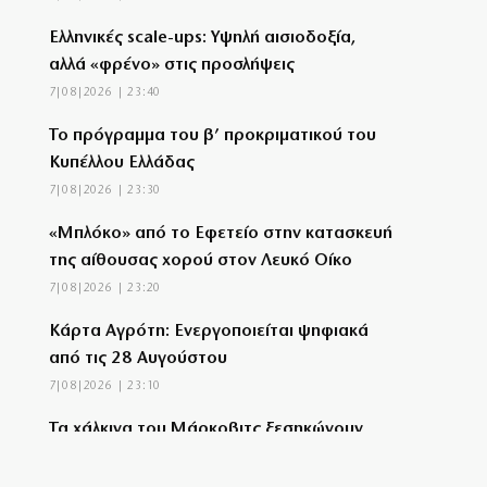
Ελληνικές scale-ups: Υψηλή αισιοδοξία,
αλλά «φρένο» στις προσλήψεις
7|08|2026 | 23:40
Το πρόγραμμα του β’ προκριματικού του
Κυπέλλου Ελλάδας
7|08|2026 | 23:30
«Μπλόκο» από το Εφετείο στην κατασκευή
της αίθουσας χορού στον Λευκό Οίκο
7|08|2026 | 23:20
Κάρτα Αγρότη: Ενεργοποιείται ψηφιακά
από τις 28 Αυγούστου
7|08|2026 | 23:10
Τα χάλκινα του Μάρκοβιτς ξεσηκώνουν
την Ιερισσό
7|08|2026 | 23:00