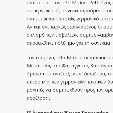
αντίσταση. Την 23η Μαΐου 1941, ένας
τα πέριξ χωριά, συνεπικουρούμενος α
αντιμετώπισε επιτυχώς γερμανικό μηχ
Αν και ανεπαρκώς εξοπλισμένοι, οι α
οπλισμό των εισβολέων, συμπεριλαμβα
αποδείχθηκε πολύτιμο για τη συνέχεια.
Την επομένη, 24η Μαΐου, οι ντόπιοι έ
Μεραρχίας στο Φαράγγι της Καντάνου.
άμυνα που αντέταξαν επί διημέρου, η 
υπεροπλία των γερμανικών τακτικών δ
μαχητές να συμπτυχθούν προς τον ορει
προέλαση.
Η Διαταγή του Κουρτ Στουντέντ