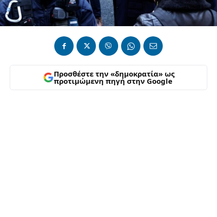
Προσθέστε την «δημοκρατία» ως
προτιμώμενη πηγή στην Google