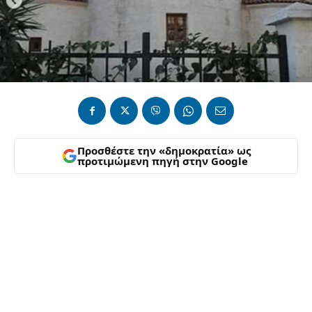
Προσθέστε την «δημοκρατία» ως
προτιμώμενη πηγή στην Google