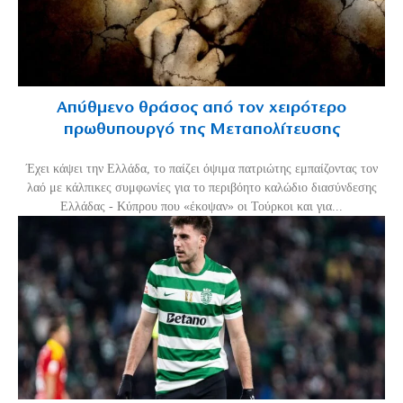
Απύθμενο θράσος από τον χειρότερο
πρωθυπουργό της Μεταπολίτευσης
Έχει κάψει την Ελλάδα, το παίζει όψιμα πατριώτης εμπαίζοντας τον
λαό με κάλπικες συμφωνίες για το περιβόητο καλώδιο διασύνδεσης
Ελλάδας - Κύπρου που «έκοψαν» οι Τούρκοι και για...