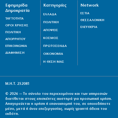
Εφημερίδα
Κατηγορίες
Network
Δημοκρατία
ΕΣΤΙΑ
ΕΛΛΑΔΑ
ΤΑΥΤΟΤΗΤΑ
ΘΕΣΣΑΛΟΝΙΚΗ
ΠΟΛΙΤΙΚΗ
ΟΡΟΙ ΧΡΗΣΗΣ
ΕΛΕΥΘΕΡΙΑ
ΑΠΟΨΕΙΣ
ΠΟΛΙΤΙΚΗ
ΚΟΣΜΟΣ
ΑΠΟΡΡΗΤΟΥ
ΕΠΙΚΟΙΝΩΝΙΑ
ΠΡΩΤΟΣΕΛΙΔΑ
ΔΙΑΦΗΜΙΣΗ
ΟΙΚΟΝΟΜΙΑ
Η ΘΕΣΗ ΜΑΣ
Μ.Η.Τ. 252081
© 2026 — Το σύνολο του περιεχομένου και των υπηρεσιών
διατίθεται στους επισκέπτες αυστηρά για προσωπική χρήση.
Απαγορεύεται η χρήση ή επανεκπομπή του, σε οποιοδήποτε
μέσο, μετά ή άνευ επεξεργασίας, χωρίς γραπτή άδεια του
εκδότη.