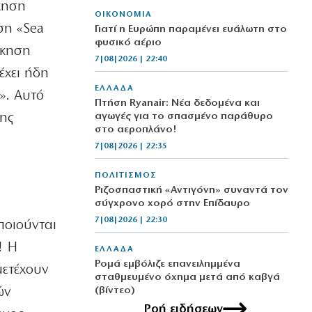
ίκηση
ΟΙΚΟΝΟΜΙΑ
ση «Sea
Γιατί η Ευρώπη παραμένει ευάλωτη στο
φυσικό αέριο
σκηση
7|08|2026 | 22:40
έχει ήδη
ΕΛΛΑΔΑ
». Αυτό
Πτήση Ryanair: Νέα δεδομένα και
νης
αγωγές για το σπασμένο παράθυρο
στο αεροπλάνο!
7|08|2026 | 22:35
ΠΟΛΙΤΙΣΜΟΣ
Ριζοσπαστική «Αντιγόνη» συναντά τον
σύγχρονο χορό στην Επίδαυρο
7|08|2026 | 22:30
ποιούνται
! Η
ΕΛΛΑΔΑ
Ρομά εμβόλιζε επανειλημμένα
μετέχουν
σταθμευμένο όχημα μετά από καβγά
ών
(βίντεο)
7|08|2026 | 22:20
Ροή ειδήσεων