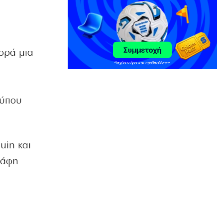
ΕΛΛΑΔΑ
Πάνω από 1.500 έλεγχοι σε 300
παραλίες – Χαλκιδική: Ρεκόρ
αυθαιρεσιών!
7|08|2026 | 21:40
φορά μια
ΠΑΡΑΠΟΛΙΤΙΚΑ
Μεταναστευτικό, φωτιές και
κυβερνητική διαχείριση
τύπου
7|08|2026 | 21:30
ΕΛΛΑΔΑ
Χανιά: Αναστέλλονται τα τακτικά
ραντεβού αγγειοχειρουργού λόγω
uin και
κλοπής
κάφη
7|08|2026 | 21:20
ΕΛΛΑΔΑ
Εμφύλιος στις λαϊκές αγορές
7|08|2026 | 21:10