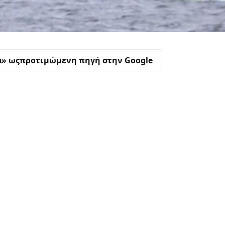
α» ως
προτιμώμενη πηγή στην Google