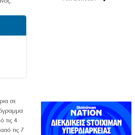
ηνος.
ΟΙΚΟΝΟΜΙΑ
CVC: Στο 1,1 δισ. € η τιμή εκκίνησης
για 3 νέα πωλητήρια
7|08|2026 | 22:15
ΑΘΛΗΤΙΚΑ
Ολυμπιακός: Έγινε «ερυθρολεύκος» ο
γιος του Ζιοβάνι
7|08|2026 | 22:10
ΕΛΛΑΔΑ
Μαρούσι: Συνελήφθη 35χρονος με
ναρκωτικά σε προαύλιο σχολείου
7|08|2026 | 21:50
άρια σε
ΟΙΚΟΝΟΜΙΑ
πρόγραμμα
«Χαστούκι» ΟΟΣΑ στην κυβέρνηση:
Τελευταία η Ελλάδα στο εισόδημα
ό τις 4
7|08|2026 | 21:40
από τις 7