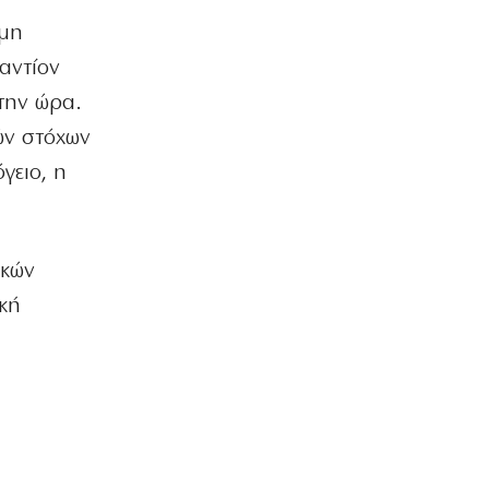
ΗΡΕΜΟΛΟΓΙΟ
Ασύστολο… πρωθυπουργικό δούλεμα
 μη
πάνω στις στάχτες της Αττικής
αντίον
7|08|2026 | 21:00
την ώρα.
Ο κοριός
ών στόχων
… Όταν ο μητσοτακισμός παρέδωσε
την Ελλάδα στους Τούρκους
γειο, η
7|08|2026 | 21:00
ΕΛΛΑΔΑ
Πυρκαγιά στην Αχλαδιά Σητείας
ικών
7|08|2026 | 20:55
ική
ΑΘΛΗΤΙΚΑ
Άρσεναλ: Προκαλεί… αμόκ ο Τζόλης
(βίντεο)
7|08|2026 | 20:50
ΕΛΛΑΔΑ
Ο αρχηγός πρέπει να είναι μόνον ένας