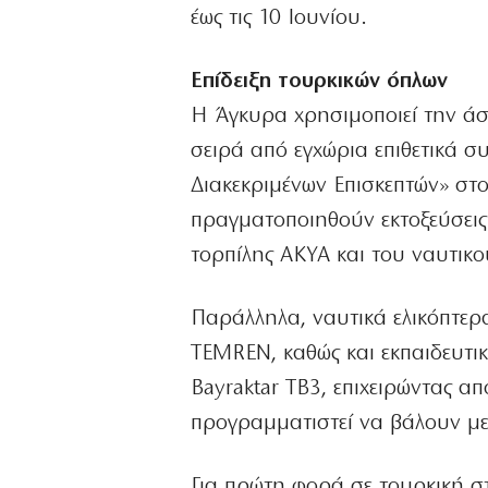
έως τις 10 Ιουνίου.
Επίδειξη τουρκικών όπλων
Η Άγκυρα χρησιμοποιεί την άσκ
σειρά από εγχώρια επιθετικά σ
Διακεκριμένων Επισκεπτών» στο
πραγματοποιηθούν εκτοξεύσει
τορπίλης AKYA και του ναυτι
Παράλληλα, ναυτικά ελικόπτερ
TEMREN, καθώς και εκπαιδευτι
Bayraktar TB3, επιχειρώντας α
προγραμματιστεί να βάλουν μ
Για πρώτη φορά σε τουρκική σ