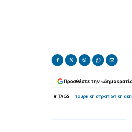
Προσθέστε την «δημοκρατί
# TAGS
τουρκικη στρατιωτικη ακ