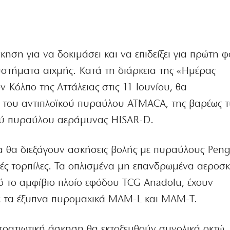
ηση για να δοκιμάσει και να επιδείξει για πρώτη 
υστήματα αιχμής. Κατά τη διάρκεια της «Ημέρας
ν Κόλπο της Αττάλειας στις 11 Ιουνίου, θα
ς του αντιπλοϊκού πυραύλου ATMACA, της βαρέως 
κού πυραύλου αεράμυνας HISAR-D.
α θα διεξάγουν ασκήσεις βολής με πυραύλους Peng
κές τορπίλες. Τα οπλισμένα μη επανδρωμένα αεροσ
πό το αμφίβιο πλοίο εφόδου TCG Anadolu, έχουν
ε τα έξυπνα πυρομαχικά MAM-L και MAM-T.
τρατιωτική άσκηση θα εκτοξευθούν συνολικά οκτώ