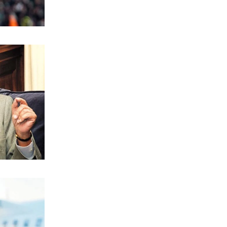
6|08|2026 | 21:40
ΚΟΣΜΟΣ
Ιταλία όπως… Μυστράς: 50χρονος
έπαιρνε τη σύνταξη της νεκρής
μητέρας του
6|08|2026 | 21:35
ΠΟΛΙΤΙΣΜΟΣ
«Χάσαμε τη θεία Στοπ»: Μια θεία, ένας
θάνατος, αμέτρητα αδιέξοδα
6|08|2026 | 21:30
ΑΠΟΨΕΙΣ
Η αλήθεια για τη σχέση Βαρβιτσιώτη –
Μητσοτάκη
6|08|2026 | 21:26
ΟΙΚΟΝΟΜΙΑ
Με μισθούς Βαλκανίων και τιμές
δυτικής Ευρώπης!