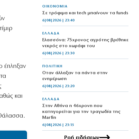
ΟΙΚΟΝΟΜΙΑ
Σε τρόφιμα και tech μπαίνουν τα funds
ών
6|08|2026 | 23:40
τίμιρ
ΕΛΛΑΔΑ
Ελασσόνα: 75χρονος αγρότης βρέθηκε
νεκρός στο χωράφι του
6|08|2026 | 23:30
o έπληξαν
ΠΟΛΙΤΙΚΗ
Όταν άλλαξαν τα πάντα στην
ατα
ενημέρωση
ς
6|08|2026 | 23:20
αθώς και
ΕΛΛΑΔΑ
Στην Αθήνα η 46χρονη που
κατηγορείται για την τραγωδία της
 Θάλασσα.
Marfin
6|08|2026 | 23:15
Ροή ειδήσεων
ΟΙΚΟΝΟΜΙΑ