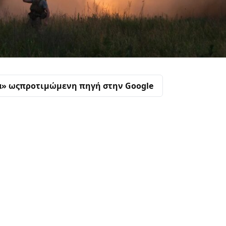
α» ως
προτιμώμενη πηγή στην Google