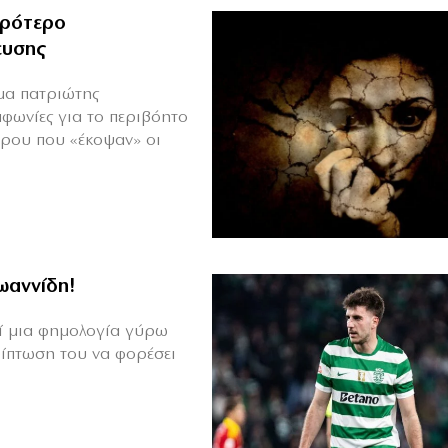
ιρότερο
ευσης
ιμα πατριώτης
μφωνίες για το περιβόητο
πρου που «έκοψαν» οι
Ιωαννίδη!
θεί μια φημολογία γύρω
ρίπτωση του να φορέσει