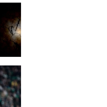
Aκριβαίνει γάλα και φέτα
6|08|2026 | 22:10
ΠΟΛΙΤΙΣΜΟΣ
Επίδαυρος: Η «Μήδεια» συναντά την…
Τεχνητή Νοημοσύνη
6|08|2026 | 22:00
ΑΘΛΗΤΙΚΑ
Έρχεται ο Σαββίδης και φέρνει…
«μπαμ» στον ΠΑΟΚ!
6|08|2026 | 21:55
ΚΟΣΜΟΣ
Reuters: Ανησυχία στις ΗΠΑ για
αστάθεια στη Μέση Ανατολή
6|08|2026 | 21:50
ΕΛΛΑΔΑ
Επτά μήνες ανενεργά τα νέα
αεροπλάνα της Πυροσβεστικής