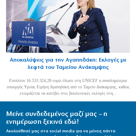
Αποκαλύψεις για την Αγαπηδάκη: Εκλογές με
λεφτά του Ταμείου Ανάκαμψης
Επιπλέον 16.533.324,28 ευρώ έδωσε στη UNICEF η αναπληρώτρια
υπουργός Υγείας Ειρήνη Αγαπηδάκη από το Ταμείο Ανάκαμψης, καθώς
ετοιμάζεται να κατέβει στις βουλευτικές εκλογές στη...
Μείνε συνδεδεμένος μαζί μας – η
ενημέρωση ξεκινά εδώ!
Ακολούθησέ μας στα social media για να μένεις πάντα