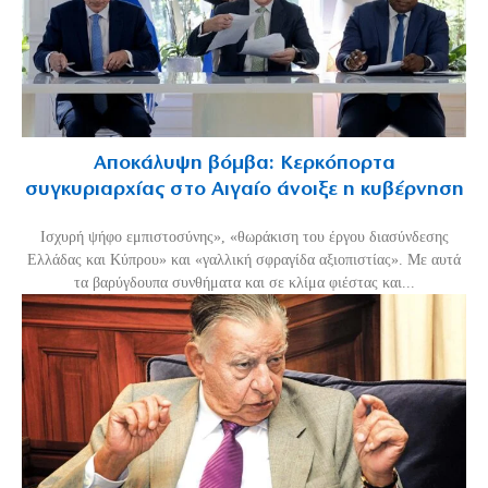
Αποκάλυψη βόμβα: Κερκόπορτα
συγκυριαρχίας στο Αιγαίο άνοιξε η κυβέρνηση
Ισχυρή ψήφο εμπιστοσύνης», «θωράκιση του έργου διασύνδεσης
Ελλάδας και Κύπρου» και «γαλλική σφραγίδα αξιοπιστίας». Με αυτά
τα βαρύγδουπα συνθήματα και σε κλίμα φιέστας και...