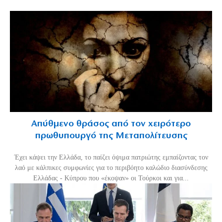
Απύθμενο θράσος από τον χειρότερο
πρωθυπουργό της Μεταπολίτευσης
Έχει κάψει την Ελλάδα, το παίζει όψιμα πατριώτης εμπαίζοντας τον
λαό με κάλπικες συμφωνίες για το περιβόητο καλώδιο διασύνδεσης
Ελλάδας - Κύπρου που «έκοψαν» οι Τούρκοι και για...