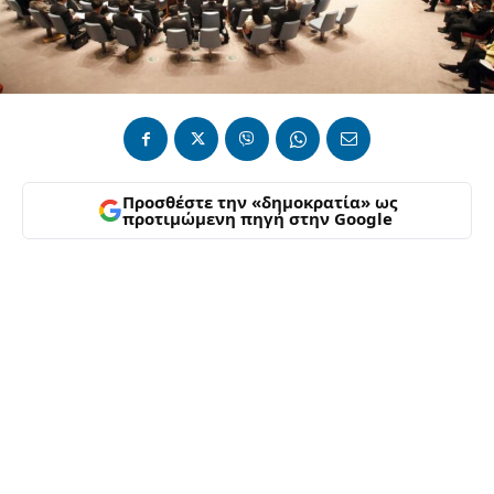
Προσθέστε την «δημοκρατία» ως
προτιμώμενη πηγή στην Google