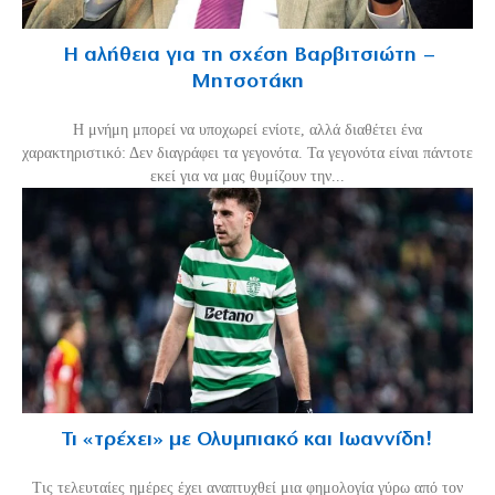
Η αλήθεια για τη σχέση Βαρβιτσιώτη –
Μητσοτάκη
H μνήμη μπορεί να υποχωρεί ενίοτε, αλλά διαθέτει ένα
χαρακτηριστικό: Δεν διαγράφει τα γεγονότα. Τα γεγονότα είναι πάντοτε
εκεί για να μας θυμίζουν την...
Τι «τρέχει» με Ολυμπιακό και Ιωαννίδη!
Τις τελευταίες ημέρες έχει αναπτυχθεί μια φημολογία γύρω από τον