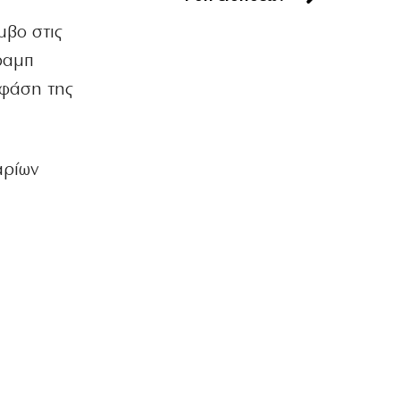
«Χάσαμε τη θεία Στοπ»: Μια θεία, ένας
μβο στις
θάνατος, αμέτρητα αδιέξοδα
6|08|2026 | 21:30
Τραμπ
 φάση της
ΑΠΟΨΕΙΣ
Η αλήθεια για τη σχέση Βαρβιτσιώτη –
Μητσοτάκη
6|08|2026 | 21:26
αρίων
ΟΙΚΟΝΟΜΙΑ
Με μισθούς Βαλκανίων και τιμές
δυτικής Ευρώπης!
6|08|2026 | 21:25
ΑΘΛΗΤΙΚΑ
Λιβάι Γκαρσία: Να πετύχουμε τους
στόχους μας στο τέλος της σεζόν
6|08|2026 | 21:20
ΕΛΛΑΔΑ
Σαμοθράκη: Αίσιο τέλος στη διάσωση