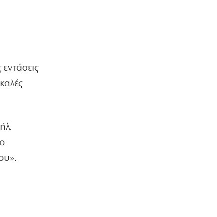
15χρονης από τη Γριά Βάθρα
6|08|2026 | 21:10
ΗΡΕΜΟΛΟΓΙΟ
Νίκος Τσιφόρος: Ο σαρκαστικός
καθρέφτης της Ελλάδας που έμεινε
 εντάσεις
αθάνατος
6|08|2026 | 21:00
καλές
ΕΛΛΑΔΑ
Ο «κακός μας ο καιρός»…
6|08|2026 | 20:50
ήλ.
 ο
ΟΙΚΟΝΟΜΙΑ
Τελευταῖοι σέ εἰσόδημα στήν Εὐρώπη
ου».
6|08|2026 | 20:40
ΑΠΟΨΕΙΣ
«Ο Αμερικανός Φραπές» στη Γερουσία
6|08|2026 | 20:30