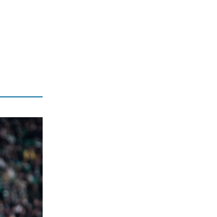
ΟΙΚΟΝΟΜΙΑ
Από τον τουρισμό τελευταίας στιγμής
σε μια ποιοτική ανάπτυξη
6|08|2026 | 19:50
MEDIA
Διαβάστε αυτή την Παρασκευή στην
DEALnews
6|08|2026 | 19:45
ΑΘΛΗΤΙΚΑ
Στη Μπαρτσελόνα ο γιος του Μέσι
6|08|2026 | 19:40
ΠΑΡΑΠΟΛΙΤΙΚΑ
VAR και ησυχάσαμε…
6|08|2026 | 19:30
ΕΛΛΑΔΑ
Θεσσαλονίκη: «Στέγνωσε» η
λιμνοθάλασσα Καλοχωρίου –