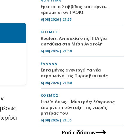
ΑΘΛΗΤΙΚΑ
Έρχεται ο Σαββίδης και φέρνει…
«μπαμ» στον ΠΑΟΚ!
6|08|2026 | 21:55
ΚΟΣΜΟΣ
Reuters: Ανησυχία στις ΗΠΑ για
αστάθεια στη Μέση Ανατολή
6|08|2026 | 21:50
ΕΛΛΑΔΑ
Επτά μήνες ανενεργά τα νέα
αεροπλάνα της Πυροσβεστικής
6|08|2026 | 21:40
ΚΟΣΜΟΣ
άν
Ιταλία όπως… Μυστράς: 50χρονος
αμέσως
έπαιρνε τη σύνταξη της νεκρής
μητέρας του
νωρίσει
6|08|2026 | 21:35
Ροή ειδήσεων
ΠΟΛΙΤΙΣΜΟΣ