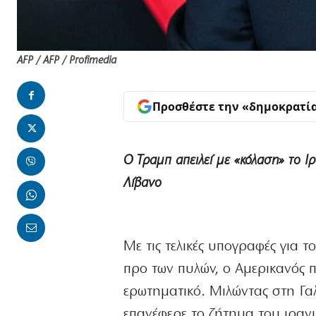
AFP / AFP / Profimedia
Προσθέστε την «δημοκρατί
Ο Τραμπ απειλεί με «κόλαση» το Ι
Λίβανο
Με τις τελικές υπογραφές για 
προ των πυλών, ο Αμερικανός 
ερωτηματικό. Μιλώντας στη Γαλ
επανέφερε το ζήτημα του ιραν