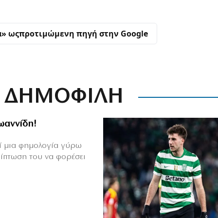
α» ως
προτιμώμενη πηγή στην Google
ΔΗΜΟΦΙΛΗ
Ιωαννίδη!
θεί μια φημολογία γύρω
ρίπτωση του να φορέσει