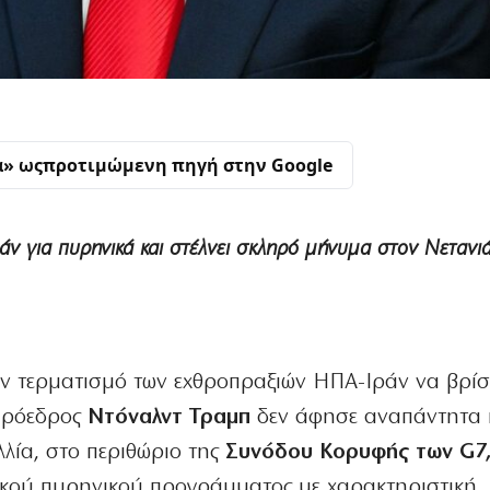
α» ως
προτιμώμενη πηγή στην Google
ράν για πυρηνικά και στέλνει σκληρό μήνυμα στον Νετανι
τον τερματισμό των εχθροπραξιών ΗΠΑ-Ιράν να βρίσ
πρόεδρος
Ντόναλντ Τραμπ
δεν άφησε αναπάντητα 
λία, στο περιθώριο της
Συνόδου Κορυφής των G7
ικού πυρηνικού προγράμματος με χαρακτηριστική