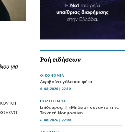
Ροή ειδήσεων
άχου για
ΟΙΚΟΝΟΜΙΑ
Aκριβαίνει γάλα και φέτα
6|08|2026 | 22:10
ΠΟΛΙΤΙΣΜΟΣ
κονται
Επίδαυρος: Η «Μήδεια» συναντά την…
κανένα
Τεχνητή Νοημοσύνη
6|08|2026 | 22:00
,