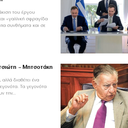
άκιση του έργου
και «γαλλική σφραγίδα
υπα συνθήματα και σε
ιτσιώτη – Μητσοτάκη
 αλλά διαθέτει ένα
γεγονότα. Τα γεγονότα
ν την...