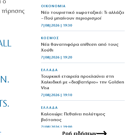
ι ο
ΟΙΚΟΝΟΜΙΑ
ς τήρησης
Νέο τουριστικό χωροταξικό: Τι αλλάζει
– Πού μπαίνουν περιορισμοί
7|08|2026 | 19:30
ΚΟΣΜΟΣ
ALL
Νέα θανατηφόρα επίθεση από τους
Χούθι
7|08|2026 | 19:20
ΕΛΛΑΔΑ
Τουρκική εταιρεία προελαύνει στη
N.
Χαλκιδική με «διαβατήριο» την Golden
Visa
7|08|2026 | 19:10
S.
ΕΛΛΑΔΑ
Καλοχώρι: Πεθαίνει πολύτιμος
βιότοπος
7|08|2026 | 19:00
Ροή ειδήσεων