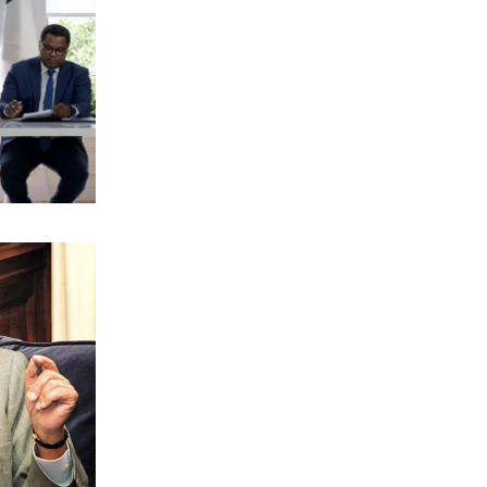
ΑΠΟΨΕΙΣ
Τουρκία–Κούρδοι: Τι κρύβει η
«ιστορική» προσέγγιση Ερντογάν με
το PKK
7|08|2026 | 17:18
ΕΛΛΑΔΑ
Κορυφώνεται η έξοδος των αδειούχων
7|08|2026 | 17:15
ΚΟΣΜΟΣ
Επικοινωνία Πούτιν – Μοχάμεντ μπιν
Ζάγεντ για Κόλπο και Ουκρανία
7|08|2026 | 17:10
ΕΛΛΑΔΑ
Πυρκαγιές σε Μαρκόπουλο και
Κόρινθο
7|08|2026 | 17:05
ΟΙΚΟΝΟΜΙΑ
Αυξάνεται το κύμα φυγής στη