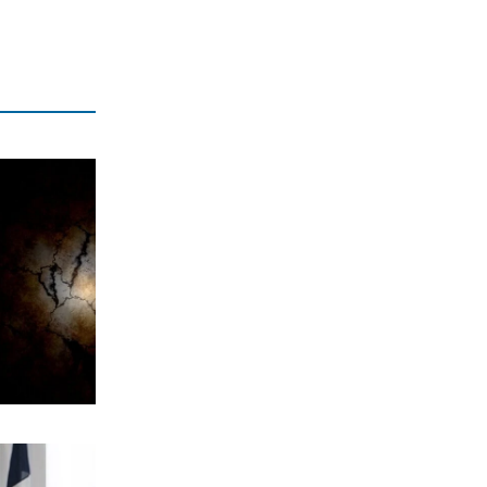
ΕΛΛΑΔΑ
Πολύ υψηλός κίνδυνος πυρκαγιάς σε
Κρήτη και Νησιά του Β.Αιγαίου
7|08|2026 | 17:55
ΕΛΛΑΔΑ
Βεβήλωσαν το εκκλησάκι της Σωτήρος
στον Σαρωνικό (φωτό)
7|08|2026 | 17:50
ΚΟΣΜΟΣ
Μακρόν και Μερτς φοβούνται
παρέμβαση Πούτιν στις εκλογές
7|08|2026 | 17:30
ΕΛΛΑΔΑ
Χαλκιδική: Επιχείρηση διάσωσης
49χρονης που τραυματίστηκε στη
Συκιά
7|08|2026 | 17:20