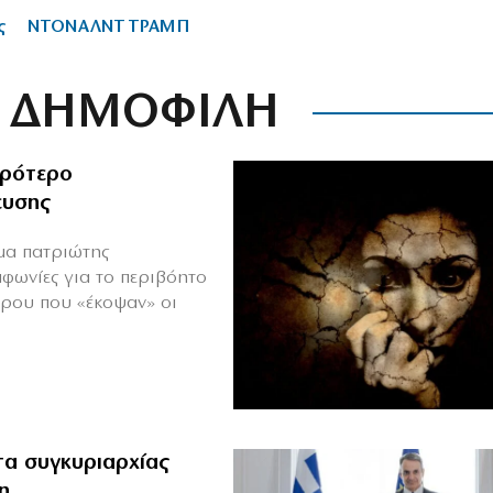
ς
ΝΤΟΝΑΛΝΤ ΤΡΑΜΠ
ΔΗΜΟΦΙΛΗ
ιρότερο
ευσης
ιμα πατριώτης
μφωνίες για το περιβόητο
πρου που «έκοψαν» οι
α συγκυριαρχίας
η