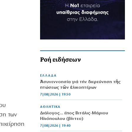
Ροή ειδήσεων
ΕΛΛΑΔΑ
Ἀσυνεννοησία γιά τήν διερεύνηση τῆς
πτώσεως τῶν ἑλικοπτέρων
7|08|2026 | 19:50
ίου
ΑΘΛΗΤΙΚΑ
Διάλογος… έπος Βιτάλις-Μάριου
ηση των
Ηλιόπουλου (βίντεο)
πιχείρηση
7|08|2026 | 19:40