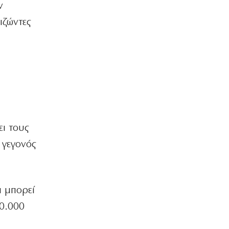
ν
Πάνω από 1.500 έλεγχοι σε 300
παραλίες – Χαλκιδική: Ρεκόρ
ιζώντες
αυθαιρεσιών!
7|08|2026 | 21:40
ΠΑΡΑΠΟΛΙΤΙΚΑ
Μεταναστευτικό, φωτιές και
κυβερνητική διαχείριση
7|08|2026 | 21:30
ΕΛΛΑΔΑ
Χανιά: Αναστέλλονται τα τακτικά
ει τους
ραντεβού αγγειοχειρουργού λόγω
 γεγονός
κλοπής
7|08|2026 | 21:20
ΕΛΛΑΔΑ
Εμφύλιος στις λαϊκές αγορές
ι μπορεί
7|08|2026 | 21:10
10.000
ΗΡΕΜΟΛΟΓΙΟ