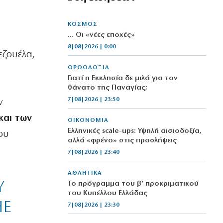
ΚΟΣΜΟΣ
… Οι «νέες εποχές»
8|08|2026 | 0:00
εζουέλα,
ΟΡΘΟΔΟΞΙΑ
Γιατί η Εκκλησία δε μιλά για τον
θάνατο της Παναγίας;
7|08|2026 | 23:50
ν
και των
ΟΙΚΟΝΟΜΙΑ
Ελληνικές scale-ups: Υψηλή αισιοδοξία,
που
αλλά «φρένο» στις προσλήψεις
7|08|2026 | 23:40
ΑΘΛΗΤΙΚΑ
Y
Το πρόγραμμα του β’ προκριματικού
του Κυπέλλου Ελλάδας
HE
7|08|2026 | 23:30