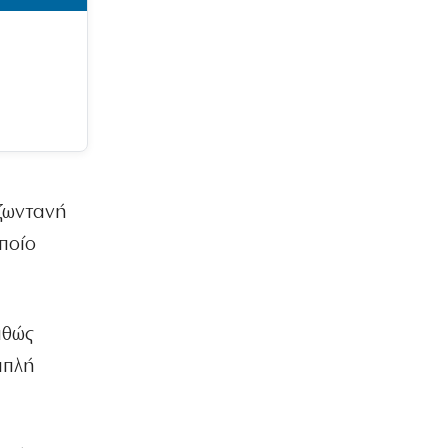
ΟΙΚΟΝΟΜΙΑ
Γιατί η Ευρώπη παραμένει ευάλωτη στο
φυσικό αέριο
7|08|2026 | 22:40
ΕΛΛΑΔΑ
Πτήση Ryanair: Νέα δεδομένα και
αγωγές για το σπασμένο παράθυρο
στο αεροπλάνο!
7|08|2026 | 22:35
 ζωντανή
ΠΟΛΙΤΙΣΜΟΣ
οποίο
Ριζοσπαστική «Αντιγόνη» συναντά τον
σύγχρονο χορό στην Επίδαυρο
7|08|2026 | 22:30
αθώς
ΕΛΛΑΔΑ
Ρομά εμβόλιζε επανειλημμένα
ιπλή
σταθμευμένο όχημα μετά από καβγά
(βίντεο)
7|08|2026 | 22:20