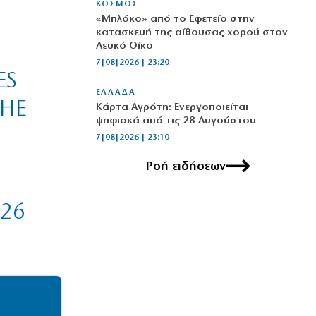
ΚΟΣΜΟΣ
«Μπλόκο» από το Εφετείο στην
κατασκευή της αίθουσας χορού στον
Λευκό Οίκο
7|08|2026 | 23:20
ES
ΕΛΛΑΔΑ
THE
Κάρτα Αγρότη: Ενεργοποιείται
ψηφιακά από τις 28 Αυγούστου
7|08|2026 | 23:10
Ροή ειδήσεων
ΠΟΛΙΤΙΣΜΟΣ
Τα χάλκινα του Μάρκοβιτς
ξεσηκώνουν την Ιερισσό
026
7|08|2026 | 23:00
ΕΛΛΑΔΑ
Σύλληψη τριών ατόμων για εισαγωγή
και διακίνηση 18 κιλών SKUNK
7|08|2026 | 22:50