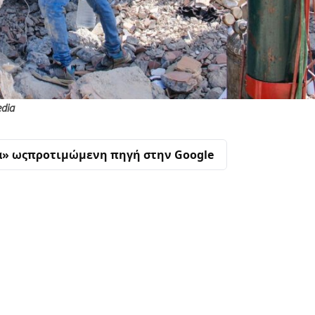
edia
α» ως
προτιμώμενη πηγή στην Google