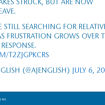
KES STRUCK, BUT ARE NOW
EAVE.
STILL SEARCHING FOR RELATIV
 AS FRUSTRATION GROWS OVER 
RESPONSE.
OM/T2ZJGPKCRS
NGLISH (@AJENGLISH)
JULY 6, 2
ΙΣΗΣ