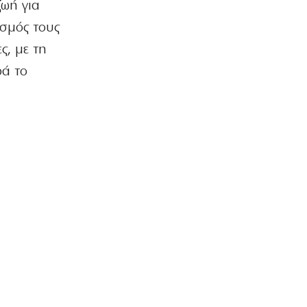
ζωή για
ΟΙΚΟΝΟΜΙΑ
CVC: Στο 1,1 δισ. € η τιμή εκκίνησης
ισμός τους
για 3 νέα πωλητήρια
ς, με τη
7|08|2026 | 22:15
ρά το
ΑΘΛΗΤΙΚΑ
Ολυμπιακός: Έγινε «ερυθρολεύκος» ο
γιος του Ζιοβάνι
7|08|2026 | 22:10
ΕΛΛΑΔΑ
Μαρούσι: Συνελήφθη 35χρονος με
ναρκωτικά σε προαύλιο σχολείου
7|08|2026 | 21:50
ΟΙΚΟΝΟΜΙΑ
«Χαστούκι» ΟΟΣΑ στην κυβέρνηση:
Τελευταία η Ελλάδα στο εισόδημα
7|08|2026 | 21:40
ΕΛΛΑΔΑ