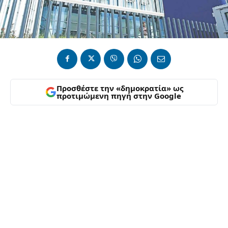
Προσθέστε την «δημοκρατία» ως
προτιμώμενη πηγή στην Google