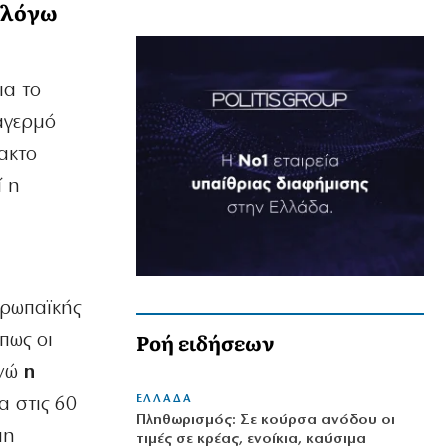
ς λόγω
ια το
αγερμό
ακτο
ί η
ρωπαϊκής
Ροή ειδήσεων
πως οι
ενώ
η
ΕΛΛΑΔΑ
α στις 60
Πληθωρισμός: Σε κούρσα ανόδου οι
πη
τιμές σε κρέας, ενοίκια, καύσιμα