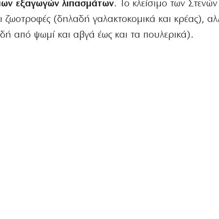
ων εξαγωγών λιπασμάτων
. Το κλείσιμο των Στενών
αι ζωοτροφές (δηλαδή γαλακτοκομικά και κρέας), αλ
ή από ψωμί και αβγά έως και τα πουλερικά).