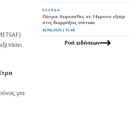
ΕΛΛΑΔΑ
Πάτρα: Χειροπέδες σε 14χρονο εξπέρ
στις διαρρήξεις σπιτιών
8|08|2026 | 15:48
ETSAF)
Ροή ειδήσεων
ΕΛΛΑΔΑ
εξετάσει
Λυκαβηττός: Σε 57χρονη αγνοούμενη
από την Κυψέλη ανήκει η σορός
8|08|2026 | 15:15
μέτρα
ΠΟΛΙΤΙΚΗ
Άρειος Πάγος: Στο αρχείο παραμένουν
οι υποκλοπές
ρόνος για
8|08|2026 | 15:00
ΕΛΛΑΔΑ
Έβρος: Χειροπέδες σε τρεις
αλλοδαπούς διακινητές
λαθρομεταναστών
8|08|2026 | 14:40