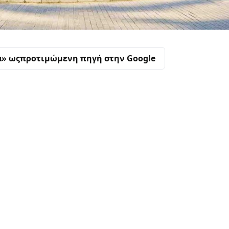
α» ως
προτιμώμενη πηγή στην Google