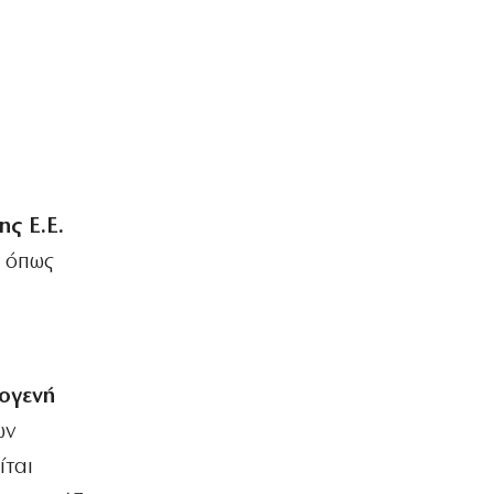
ΠΟΛΙΤΙΚΗ
Προκαλεί ο Αδωνις: «Θα καταγράφω
τους πάντες…»
8|08|2026 | 14:30
ΠΟΛΙΤΙΚΗ
Επιμένει το ΠΑΣΟΚ για τα «σπιτάκια
ανακύκλωσης»
8|08|2026 | 14:00
ης Ε.Ε.
ν όπως
ΕΛΛΑΔΑ
Αγριος ξυλοδραμός γιατρού στον
«Ερυθρό Σταυρό» από ασθενή
8|08|2026 | 13:40
ΠΟΛΙΤΙΚΗ
τογενή
Ντόρα: Αμηχανία για την
υποψηφιότητά της
ων
8|08|2026 | 13:30
ίται