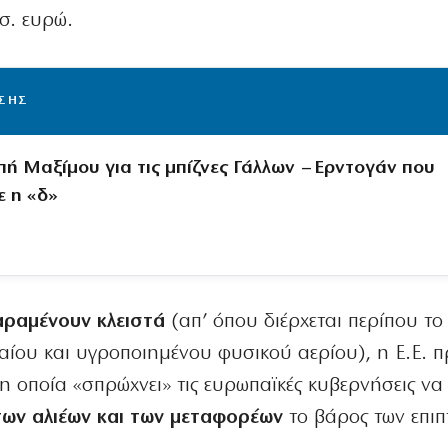
σ. ευρώ.
ΙΣΗΣ
πή Μαξίμου για τις μπίζνες Γάλλων – Ερντογάν που
 η «δ»
αραμένουν κλειστά
(απ’ όπου διέρχεται περίπου το
ίου και υγροποιημένου φυσικού αερίου), η Ε.Ε. 
η οποία «σπρώχνει» τις ευρωπαϊκές κυβερνήσεις να
των αλιέων και των μεταφορέων
το βάρος των επι