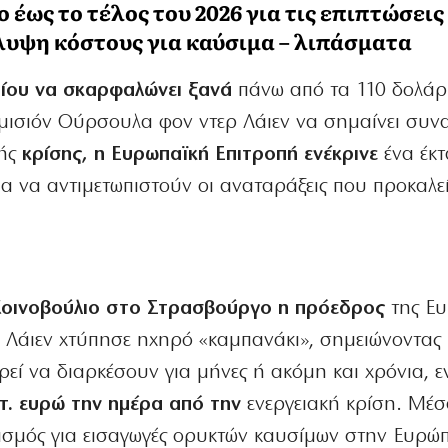
 έως το τέλος του 2026 για τις επιπτώσει
λυψη κόστους για καύσιμα – λιπάσματα
αίου να σκαρφαλώνει ξανά
πάνω από τα 110 δολάρ
ομισιόν Ούρσουλα φον ντερ Λάιεν να σημαίνει συν
κής
κρίσης, η Ευρωπαϊκή Επιτροπή ενέκρινε
ένα έκτ
ια να αντιμετωπιστούν οι αναταράξεις που προκαλε
οινοβούλιο στο Στρασβούργο η πρόεδρος
της Ευ
Λάιεν χτύπησε ηχηρό «καμπανάκι», σημειώνοντας 
ρεί να διαρκέσουν για μήνες ή ακόμη και χρόνια, 
τ. ευρώ την ημέρα από την
ενεργειακή κρίση. Μέσ
ασμός για εισαγωγές ορυκτών καυσίμων στην Ευρώ