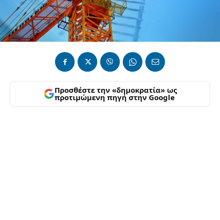
Προσθέστε την «δημοκρατία» ως
προτιμώμενη πηγή στην Google