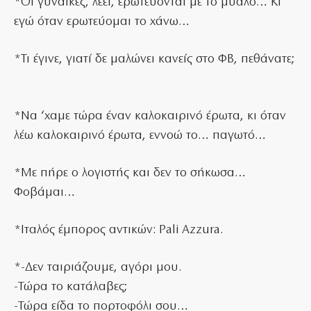
*Οι γυναίκες, λέει, ερωτεύονται με το μυαλό… Κι
εγώ όταν ερωτεύομαι το χάνω…
*Τι έγινε, γιατί δε μαλώνει κανείς στο ΦΒ, πεθάνατε;
*Να ‘χαμε τώρα έναν καλοκαιρινό έρωτα, κι όταν
λέω καλοκαιρινό έρωτα, εννοώ το… παγωτό…
*Με πήρε ο λογιστής και δεν το σήκωσα…
Φοβάμαι…
*Ιταλός έμπορος αντικών: Pali Azzura.
*-Δεν ταιριάζουμε, αγόρι μου.
-Τώρα το κατάλαβες;
-Τώρα είδα το πορτοφόλι σου…