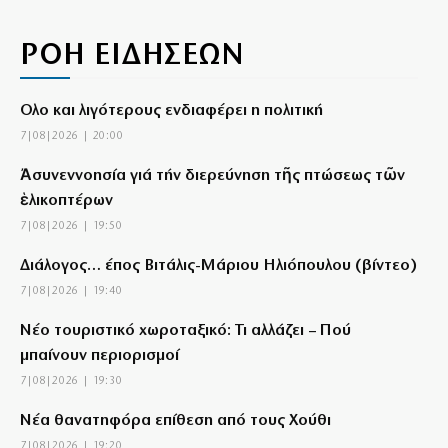
ΡΟΗ ΕΙΔΗΣΕΩΝ
Ολο και λιγότερους ενδιαφέρει η πολιτική
7|08|2026 | 20:00
Ἀσυνεννοησία γιά τήν διερεύνηση τῆς πτώσεως τῶν
ἑλικοπτέρων
7|08|2026 | 19:50
Διάλογος… έπος Βιτάλις-Μάριου Ηλιόπουλου (βίντεο)
7|08|2026 | 19:40
Νέο τουριστικό χωροταξικό: Τι αλλάζει – Πού
μπαίνουν περιορισμοί
7|08|2026 | 19:30
Νέα θανατηφόρα επίθεση από τους Χούθι
7|08|2026 | 19:20