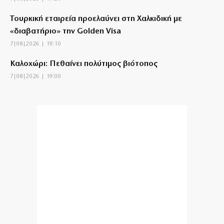
Τουρκική εταιρεία προελαύνει στη Χαλκιδική με
«διαβατήριο» την Golden Visa
7|08|2026 | 19:10
Καλοχώρι: Πεθαίνει πολύτιμος βιότοπος
7|08|2026 | 19:00
Νέο κύμα phishing με ψεύτικα email του e‑ΕΦΚΑ
7|08|2026 | 18:52
Άντονι Φάουτσι στη Γερουσία των ΗΠΑ: Επικαλέστηκε
δικαίωμα σιωπής για τον κορωνοϊό
7|08|2026 | 18:45
Ρεάλ Μαδρίτης: Παραμένει «Βασιλιάς» μέχρι το 2032
ο Βινίσιους
7|08|2026 | 18:38
Υποκλοπές: Πώς η κυβέρνηση Μητσοτάκη επιχειρεί να