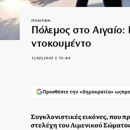
ΠΟΛΙΤΙΚΗ
Πόλεμος στο Αιγαίο:
ντοκουμέντο
1|02|2023 | 13:44
Προσθέστε την «δημοκρατία» ως
προ
Συγκλονιστικές εικόνες, που πρ
στελέχη του Λιμενικού Σώματο