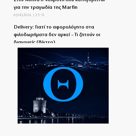
Στην Αθήνα η 46χρονη που κατηγορείται
για την τραγωδία της Marfin
6|08|2026 | 23:15
Delivery: Γιατί το αφορολόγητο στα
φιλοδωρήματα δεν αρκεί – Τι ζητούν οι
διανομείς (βίντεο)
6|08|2026 | 23:10
Ο Ορτέγκα αποχαιρέτησε τον Ολυμπιακό
και υπογράφει στη Ρίβερ Πλέιτ
6|08|2026 | 23:00
ΟΛΘ: Νέα επένδυση σε σύγχρονο
εξοπλισμό – 8 νέα Straddle Carriers στο
λιμάνι
6|08|2026 | 22:50
Όλα για όλα για την ανατροπή ο ΠΑΟΚ
6|08|2026 | 22:47