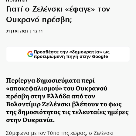
ΠΟΛΙΤΙΚΗ
Γιατί ο Ζελένσκι «έφαγε» τον
Ουκρανό πρέσβη;
31|10|2023 | 12:11
Προσθέστε την «δημοκρατία» ως
προτιμώμενη πηγή στην Google
Περίεργα δημοσιεύματα περί
«αποκεφαλισμού» του Ουκρανού
πρέσβη στην Ελλάδα από τον
Βολοντίμιρ Ζελένσκι βλέπουν το φως
της δημοσιότητας τις τελευταίες ημέρες
στην Ουκρανία.
Σύμφωνα με τον Τύπο της χώρας, ο Ζελένσκι