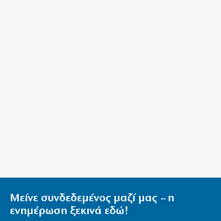
Κύκλωμα διακινούσε ναρκωτικά σε Αττική και
Πανεπιστημιούπολη (βίντεο)
8|08|2026 | 16:10
Περικοπές 126 εκατ. για αποθήκευση ενέργειας
8|08|2026 | 16:00
Ο ΟΟΣΑ… πετάει στα σκουπίδια το κυβερνητικό
success story
8|08|2026 | 15:51
Πάτρα: Χειροπέδες σε 14χρονο εξπέρ στις
διαρρήξεις σπιτιών
8|08|2026 | 15:48
Μείνε συνδεδεμένος μαζί μας – η
ενημέρωση ξεκινά εδώ!