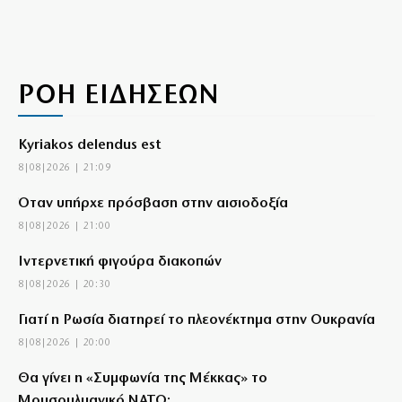
ΡΟΗ ΕΙΔΗΣΕΩΝ
Kyriakos delendus est
8|08|2026 | 21:09
Όταν υπήρχε πρόσβαση στην αισιοδοξία
8|08|2026 | 21:00
Ιντερνετική φιγούρα διακοπών
8|08|2026 | 20:30
Γιατί η Ρωσία διατηρεί το πλεονέκτημα στην Ουκρανία
8|08|2026 | 20:00
Θα γίνει η «Συμφωνία της Μέκκας» το
Μουσουλμανικό ΝΑΤΟ;