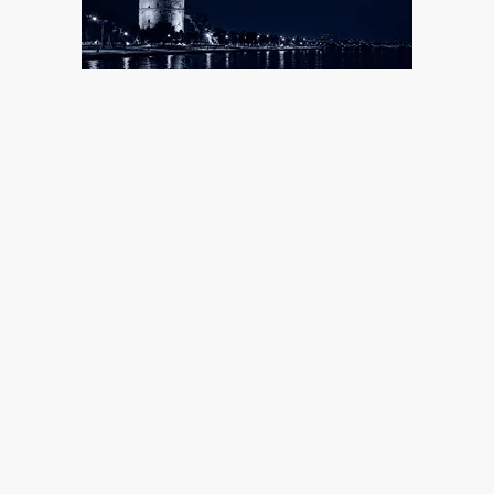
8|08|2026 | 18:00
Κίνδυνος πυρκαγιάς σε πέντε περιοχές αύριο – Σε
κατάσταση “Red Code” η Αττική
8|08|2026 | 17:53
Ο Φάουτσι λογοδοτεί για τον κορονοϊό στις ΗΠΑ, ο
«δικός μας» Τσιόδρας πότε;
8|08|2026 | 17:30
«Σφαγή» Μελόνι – Σάντσεθ: Ας πρόσεχε η Ευρώπη!
8|08|2026 | 17:08
Πληθωρισμός: Σε κούρσα ανόδου οι τιμές σε κρέας,
ενοίκια, καύσιμα
8|08|2026 | 17:00
Μόλις 815 ευρώ η μέση σύνταξη
8|08|2026 | 16:30