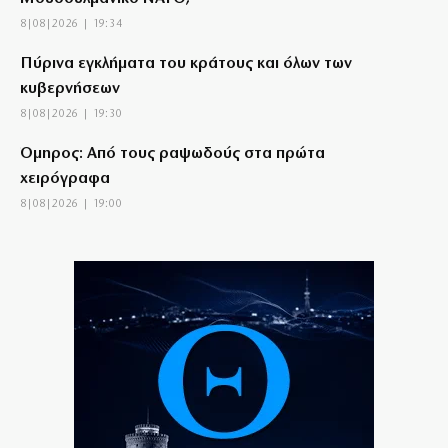
8|08|2026 | 19:34
Πύρινα εγκλήματα του κράτους και όλων των
κυβερνήσεων
8|08|2026 | 19:30
Όμηρος: Από τους ραψωδούς στα πρώτα
χειρόγραφα
8|08|2026 | 19:00
Ένα βήμα από τη συμφωνία Ιράν – Ομάν για Ορμούζ;
8|08|2026 | 18:54
Κύπρος: 318.000 ευρώ για τα Πατριαρχεία
8|08|2026 | 18:30
Κυριακή 09/08/2026
8|08|2026 | 18:30
Ραγδαία ανάπτυξη του τουρισμού σε μια ανοιχτή Κίνα