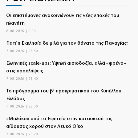
Οι επιστήμονες ανακοινώνουν τις νέες εποχές του
πλανήτη
8|08|2026 | 0:00
Γιατί η Εκκλησία δε μιλά για τον θάνατο της Παναγίας;
7|08|2026 | 23:50
Ελληνικές scale-ups: Υψηλή αισιοδοξία, αλλά «φρένο»
στις προσλήψεις
7|08|2026 | 23:40
Το πρόγραμμα του β’ προκριματικού του Κυπέλλου
Ελλάδας
7|08|2026 | 23:30
«Μπλόκο» από το Εφετείο στην κατασκευή της
αίθουσας χορού στον Λευκό Οίκο
7|08|2026 | 23:20