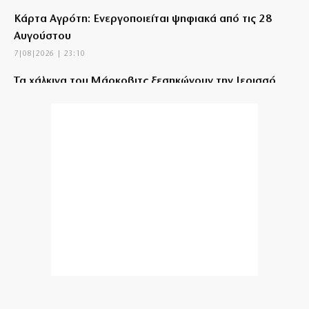
Κάρτα Αγρότη: Ενεργοποιείται ψηφιακά από τις 28
Αυγούστου
7|08|2026 | 23:10
Τα χάλκινα του Μάρκοβιτς ξεσηκώνουν την Ιερισσό
7|08|2026 | 23:00
Σύλληψη τριών ατόμων για εισαγωγή και διακίνηση 18
κιλών SKUNK
7|08|2026 | 22:50
Γιατί η Ευρώπη παραμένει ευάλωτη στο φυσικό αέριο
7|08|2026 | 22:40
Πτήση Ryanair: Νέα δεδομένα και αγωγές για το
σπασμένο παράθυρο στο αεροπλάνο!
7|08|2026 | 22:35
Ριζοσπαστική «Αντιγόνη» συναντά τον σύγχρονο