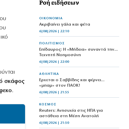
Ροή ειδήσεων
που
ΟΙΚΟΝΟΜΙΑ
Aκριβαίνει γάλα και φέτα
που
6|08|2026 | 22:10
ικό
ΠΟΛΙΤΙΣΜΟΣ
Επίδαυρος: Η «Μήδεια» συναντά την…
Τεχνητή Νοημοσύνη
6|08|2026 | 22:00
ούνται
ΑΘΛΗΤΙΚΑ
Έρχεται ο Σαββίδης και φέρνει…
κό σκάφος
«μπαμ» στον ΠΑΟΚ!
ύφεκο
.
6|08|2026 | 21:55
ΚΟΣΜΟΣ
Reuters: Ανησυχία στις ΗΠΑ για
αστάθεια στη Μέση Ανατολή
6|08|2026 | 21:50