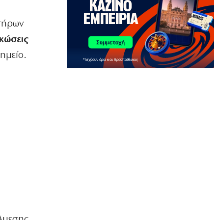
ΟΙΚΟΝΟΜΙΑ
Με μισθούς Βαλκανίων και τιμές
ητήρων
δυτικής Ευρώπης!
κώσεις
6|08|2026 | 21:25
ημείο.
ΑΘΛΗΤΙΚΑ
Λιβάι Γκαρσία: Να πετύχουμε τους
στόχους μας στο τέλος της σεζόν
6|08|2026 | 21:20
ΕΛΛΑΔΑ
Σαμοθράκη: Αίσιο τέλος στη διάσωση
15χρονης από τη Γριά Βάθρα
6|08|2026 | 21:10
ΗΡΕΜΟΛΟΓΙΟ
Νίκος Τσιφόρος: Ο σαρκαστικός
καθρέφτης της Ελλάδας που έμεινε
αθάνατος
6|08|2026 | 21:00
Άμεσης