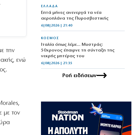
ό
ΕΛΛΑΔΑ
Επτά μήνες ανενεργά τα νέα
αεροπλάνα της Πυροσβεστικής
6|08|2026 | 21:40
ΚΟΣΜΟΣ
Ιταλία όπως λέμε… Μυστράς:
με την
50χρονος έπαιρνε τη σύνταξη της
νεκρής μητέρας του
ιακής, ενώ
6|08|2026 | 21:35
ος.
Ροή ειδήσεων
ΠΟΛΙΤΙΣΜΟΣ
«Χάσαμε τη θεία Στοπ»: Μια θεία, ένας
θάνατος, αμέτρητα αδιέξοδα
6|08|2026 | 21:30
orales,
ΑΠΟΨΕΙΣ
 με τον
Η αλήθεια για τη σχέση Βαρβιτσιώτη –
Μητσοτάκη
ούρα
6|08|2026 | 21:26