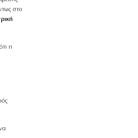
ΕΛΛΑΔΑ
ντως στο
Ο «κακός μας ο καιρός»…
6|08|2026 | 20:50
τρική
ΟΙΚΟΝΟΜΙΑ
Τελευταῖοι σέ εἰσόδημα στήν Εὐρώπη
6|08|2026 | 20:40
ότι η
ΑΠΟΨΕΙΣ
«Ο Αμερικανός Φραπές» στη Γερουσία
6|08|2026 | 20:30
ΕΛΛΑΔΑ
Συνολικά 118 κατοικίες κρίθηκαν
ακατάλληλες μετά τις πρώτες
ρός
αυτοψίες
6|08|2026 | 20:20
ΠΟΛΙΤΙΚΗ
 να
Αντώνης Σαμαράς: Ατσαλώθηκε για
την Ελλάδα, τιμώντας τη μνήμη της