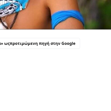
α» ως
προτιμώμενη πηγή στην Google