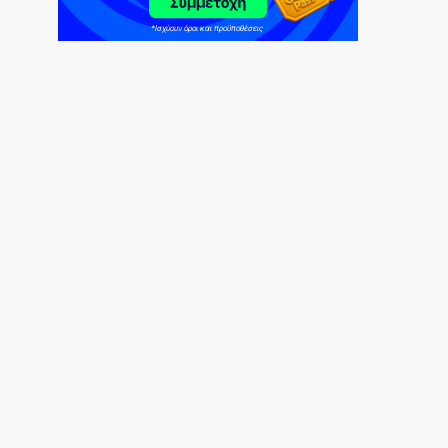
Μεταναστευτικό, φωτιές και κυβερνητική
διαχείριση
7|08|2026 | 21:30
Χανιά: Αναστέλλονται τα τακτικά ραντεβού
αγγειοχειρουργού λόγω κλοπής
7|08|2026 | 21:20
Εμφύλιος στις λαϊκές αγορές
7|08|2026 | 21:10
Ασύστολο… πρωθυπουργικό δούλεμα
πάνω στις στάχτες της Αττικής
7|08|2026 | 21:00
… Όταν ο μητσοτακισμός παρέδωσε την
Ελλάδα στους Τούρκους
7|08|2026 | 21:00