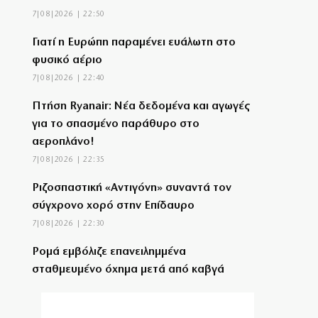
7|08|2026 | 22:50
Γιατί η Ευρώπη παραμένει ευάλωτη στο
φυσικό αέριο
7|08|2026 | 22:40
Πτήση Ryanair: Νέα δεδομένα και αγωγές
για το σπασμένο παράθυρο στο
αεροπλάνο!
7|08|2026 | 22:35
Ριζοσπαστική «Αντιγόνη» συναντά τον
σύγχρονο χορό στην Επίδαυρο
7|08|2026 | 22:30
Ρομά εμβόλιζε επανειλημμένα
σταθμευμένο όχημα μετά από καβγά
(βίντεο)
7|08|2026 | 22:20