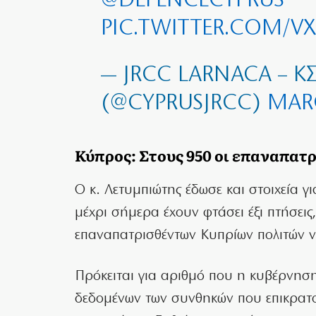
@DEFENCECYPRUS
PIC.TWITTER.COM/V
— JRCC LARNACA – Κ
(@CYPRUSJRCC)
MAR
Κύπρος: Στους 950 οι επαναπατ
Ο κ. Λετυμπιώτης έδωσε και στοιχεία γ
μέχρι σήμερα έχουν φτάσει έξι πτήσεις
επαναπατρισθέντων Κυπρίων πολιτών ν
Πρόκειται για αριθμό που η κυβέρνηση
δεδομένων των συνθηκών που επικρατού