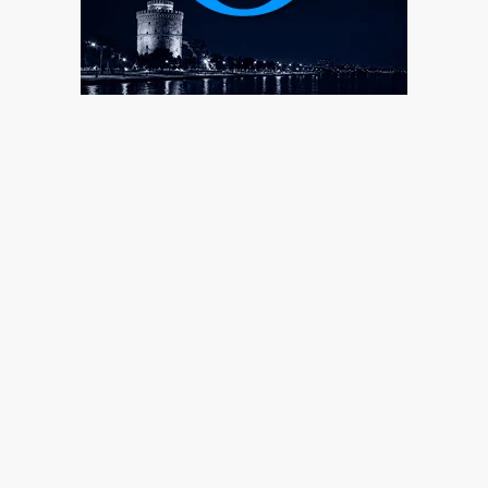
Οταν η κυβέρνηση της Ν.Δ. διέσπασε τη φάλαγγα της
παράταξης!
9|08|2026 | 14:30
Πυρκαγιά στο Σπήλαιο Ορεστιάδας
9|08|2026 | 14:25
Η Ευρώπη ετοιμάζεται για σπάνια ολική ηλιακή
έκλειψη
9|08|2026 | 14:20
Αυστραλία: Παραλίγο σύγκρουση δύο αεροσκαφών
στο Σίδνεϊ (βίντεο)
9|08|2026 | 14:15
FIFA: Καταγγελίες για συντονισμένο σχέδιο
υπονόμευσης του Ινφαντίνο
9|08|2026 | 14:10