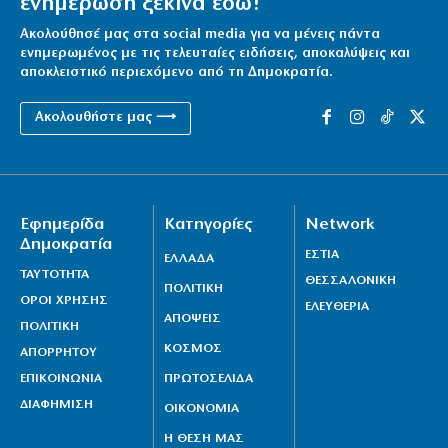
ενημέρωση ξεκινά εδώ!
Δυτικού Νείλου
9|08|2026 | 13:10
Ακολούθησέ μας στα social media για να μένεις πάντα
ενημερωμένος με τις τελευταίες ειδήσεις, αποκαλύψεις και
αποκλειστικό περιεχόμενο από τη Δημοκρατία.
Ακολουθήστε μας ⟶
Εφημερίδα
Κατηγορίες
Network
Δημοκρατία
ΕΣΤΙΑ
ΕΛΛΑΔΑ
ΤΑΥΤΟΤΗΤΑ
ΘΕΣΣΑΛΟΝΙΚΗ
ΠΟΛΙΤΙΚΗ
ΟΡΟΙ ΧΡΗΣΗΣ
ΕΛΕΥΘΕΡΙΑ
ΑΠΟΨΕΙΣ
ΠΟΛΙΤΙΚΗ
ΚΟΣΜΟΣ
ΑΠΟΡΡΗΤΟΥ
ΕΠΙΚΟΙΝΩΝΙΑ
ΠΡΩΤΟΣΕΛΙΔΑ
ΔΙΑΦΗΜΙΣΗ
ΟΙΚΟΝΟΜΙΑ
Η ΘΕΣΗ ΜΑΣ