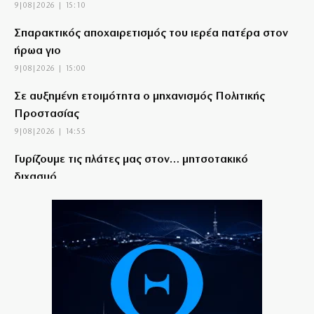
9|08|2026 | 15:10
Σπαρακτικός αποχαιρετισμός του ιερέα πατέρα στον
ήρωα γιο
9|08|2026 | 15:00
Σε αυξημένη ετοιμότητα ο μηχανισμός Πολιτικής
Προστασίας
9|08|2026 | 14:55
Γυρίζουμε τις πλάτες μας στον… μητσοτακικό
διχασμό
9|08|2026 | 14:52
Ρωσικά πλήγματα στην Ουκρανία και ουκρανική
επίθεση στο Μπέλγκοροντ
9|08|2026 | 14:50
Χανιά: Συνελήφθη 52χρονος για κατοχή κάνναβης
9|08|2026 | 14:40