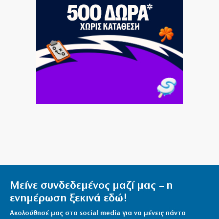
Κυριακή 09/08/2026
8|08|2026 | 18:30
Ραγδαία ανάπτυξη του τουρισμού σε μια ανοιχτή Κίνα
8|08|2026 | 18:00
Κίνδυνος πυρκαγιάς σε πέντε περιοχές αύριο – Σε
κατάσταση “Red Code” η Αττική
8|08|2026 | 17:53
Ο Φάουτσι λογοδοτεί για τον κορονοϊό στις ΗΠΑ, ο
«δικός μας» Τσιόδρας πότε;
8|08|2026 | 17:30
«Σφαγή» Μελόνι – Σάντσεθ: Ας πρόσεχε η Ευρώπη!
8|08|2026 | 17:08
Μείνε συνδεδεμένος μαζί μας – η
Πληθωρισμός: Σε κούρσα ανόδου οι τιμές σε κρέας,
ενημέρωση ξεκινά εδώ!
ενοίκια, καύσιμα
Ακολούθησέ μας στα social media για να μένεις πάντα
8|08|2026 | 17:00