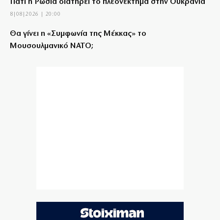
Γιατί η Ρωσία διατηρεί το πλεονέκτημα στην Ουκρανία
8|08|2026 | 20:00
Θα γίνει η «Συμφωνία της Μέκκας» το
Μουσουλμανικό ΝΑΤΟ;
8|08|2026 | 19:34
Πύρινα εγκλήματα του κράτους και όλων των
κυβερνήσεων
8|08|2026 | 19:30
Όμηρος: Από τους ραψωδούς στα πρώτα
χειρόγραφα
8|08|2026 | 19:00
Ένα βήμα από τη συμφωνία Ιράν – Ομάν για Ορμούζ;
8|08|2026 | 18:54
Κύπρος: 318.000 ευρώ για τα Πατριαρχεία
8|08|2026 | 18:30