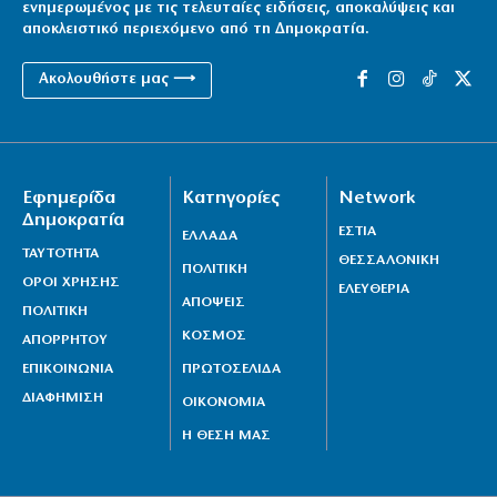
ενημερωμένος με τις τελευταίες ειδήσεις, αποκαλύψεις και
αποκλειστικό περιεχόμενο από τη Δημοκρατία.
Μόλις 815 ευρώ η μέση σύνταξη
8|08|2026 | 16:30
Ακολουθήστε μας ⟶
Κύκλωμα διακινούσε ναρκωτικά σε Αττική και
Πανεπιστημιούπολη (βίντεο)
8|08|2026 | 16:10
Εφημερίδα
Κατηγορίες
Network
Δημοκρατία
ΕΣΤΙΑ
ΕΛΛΑΔΑ
ΤΑΥΤΟΤΗΤΑ
ΘΕΣΣΑΛΟΝΙΚΗ
ΠΟΛΙΤΙΚΗ
ΟΡΟΙ ΧΡΗΣΗΣ
ΕΛΕΥΘΕΡΙΑ
ΑΠΟΨΕΙΣ
ΠΟΛΙΤΙΚΗ
ΚΟΣΜΟΣ
ΑΠΟΡΡΗΤΟΥ
ΕΠΙΚΟΙΝΩΝΙΑ
ΠΡΩΤΟΣΕΛΙΔΑ
ΔΙΑΦΗΜΙΣΗ
ΟΙΚΟΝΟΜΙΑ
Η ΘΕΣΗ ΜΑΣ