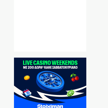
Ένοχη σιωπή Μαξίμου για τις μπίζνες
Γάλλων – Ερντογάν που αποκάλυψε η «δ»
8|08|2026 | 12:30
Παναθηναϊκός: Με Λιβάι Γκαρσία για την
πρόκριση στη Σόφια
8|08|2026 | 12:05
Σταύρος Παπασταύρου: Η πιο
σκανδαλώδης από όλες τις αποστολές του
8|08|2026 | 12:00
Τουρκική πρόκληση: Αμφισβητούν την
κυριαρχία των νησιών μας
8|08|2026 | 11:45
Ηλιόπουλος σε Μάγερ: «Βλέπω το βλέμμα
της τίγρης στα μάτια σου»
8|08|2026 | 11:30