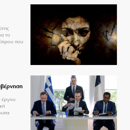
ώτης
ια το
Κύπρου που
υβέρνηση
υ έργου
ική
ουπα