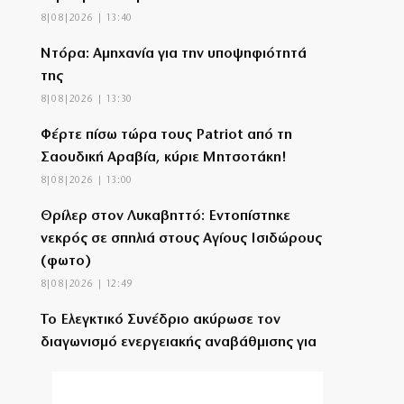
8|08|2026 | 13:40
Ντόρα: Αμηχανία για την υποψηφιότητά
της
8|08|2026 | 13:30
Φέρτε πίσω τώρα τους Patriot από τη
Σαουδική Αραβία, κύριε Μητσοτάκη!
8|08|2026 | 13:00
Θρίλερ στον Λυκαβηττό: Εντοπίστηκε
νεκρός σε σπηλιά στους Αγίους Ισιδώρους
(φωτο)
8|08|2026 | 12:49
Το Ελεγκτικό Συνέδριο ακύρωσε τον
διαγωνισμό ενεργειακής αναβάθμισης για
το ΣΕΦ
8|08|2026 | 12:30