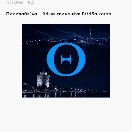
6|08|2026 | 12:21
Προσπαθεί να… θάψει την καμένη Ελλάδα και τα
σκάνδαλα με φιέστες!!!
6|08|2026 | 12:20
Θάνος Πλεύρης: Κενά λόγια με πολιτική «άλλα λέω κι
άλλα κάνω»
6|08|2026 | 12:00
Εργαζόμενοι του Νοσοκομείου Νίκαιας καταγγέλλουν
απευθείας αναθέσεις
6|08|2026 | 11:51
Ούτε ίχνος αυτοκριτικής για την καταστροφή!
6|08|2026 | 11:51
ΕΟΕ: Θερμή υποδοχή στους αθλητές της Εθνικής
ομάδας κωπηλασίας
6|08|2026 | 11:30