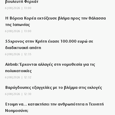
βουλευτή Φερχάτ
6|08|2026 | 13:00
Η Βόρεια Κορέα εκτόξευσε βλήμα προς την θάλασσα
της Ιαπωνίας
6|08|2026 | 13:00
55χρονος στην Κρήτη έχασε 100.000 ευρώ σε
διαδικτυακή απάτη
6|08|2026 | 12:35
Airbnb: Έρχονται αλλαγές στη νομοθεσία για τις
πολυκατοικίες
6|08|2026 | 12:32
Βαρύγδουπες εξαγγελίες με το βλέμμα στις εκλογές
6|08|2026 | 12:30
Έτοιμη να… κατακτήσει την ανθρωπότητα η Τεχνητή
Νοημοσύνη;