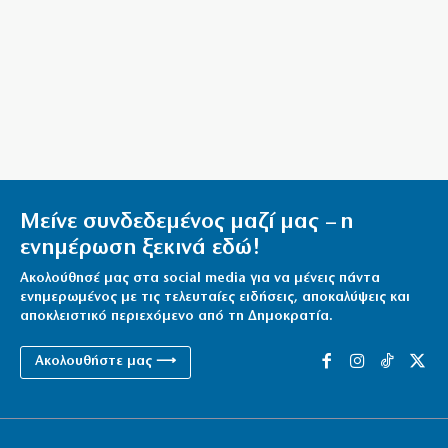
Ιράν υποστηρίζει ο Βανς
6|08|2026 | 10:35
Σε αδιέξοδο ο Ινφαντίνο
6|08|2026 | 10:30
Η AKTOR εξαγοράζει το 75% των εταιριών ΗΛΕΚΤΩΡ
και THALIS
6|08|2026 | 10:25
Μείνε συνδεδεμένος μαζί μας – η
Ζαλίζουν τα νούμερα για τις απευθείας αναθέσεις
ενημέρωση ξεκινά εδώ!
(βίντεο)
6|08|2026 | 10:16
Ακολούθησέ μας στα social media για να μένεις πάντα
ενημερωμένος με τις τελευταίες ειδήσεις, αποκαλύψεις και
αποκλειστικό περιεχόμενο από τη Δημοκρατία.
Ακολουθήστε μας ⟶