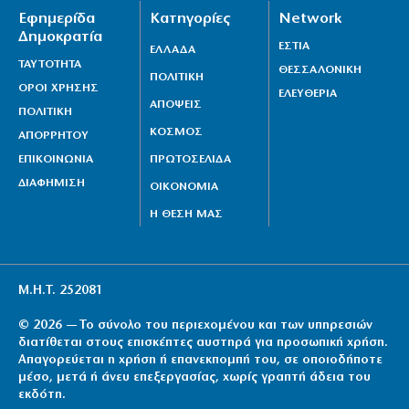
Εφημερίδα
Κατηγορίες
Network
Δημοκρατία
ΕΣΤΙΑ
ΕΛΛΑΔΑ
ΤΑΥΤΟΤΗΤΑ
ΘΕΣΣΑΛΟΝΙΚΗ
ΠΟΛΙΤΙΚΗ
ΟΡΟΙ ΧΡΗΣΗΣ
ΕΛΕΥΘΕΡΙΑ
ΑΠΟΨΕΙΣ
ΠΟΛΙΤΙΚΗ
ΚΟΣΜΟΣ
ΑΠΟΡΡΗΤΟΥ
ΕΠΙΚΟΙΝΩΝΙΑ
ΠΡΩΤΟΣΕΛΙΔΑ
ΔΙΑΦΗΜΙΣΗ
ΟΙΚΟΝΟΜΙΑ
Η ΘΕΣΗ ΜΑΣ
Μ.Η.Τ. 252081
© 2026 — Το σύνολο του περιεχομένου και των υπηρεσιών
διατίθεται στους επισκέπτες αυστηρά για προσωπική χρήση.
Απαγορεύεται η χρήση ή επανεκπομπή του, σε οποιοδήποτε
μέσο, μετά ή άνευ επεξεργασίας, χωρίς γραπτή άδεια του
εκδότη.