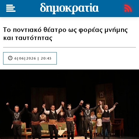
Tο ποντιακό θέατρο ως φορέας μνήμης
και ταυτότητας
6|06|2026 | 20:45