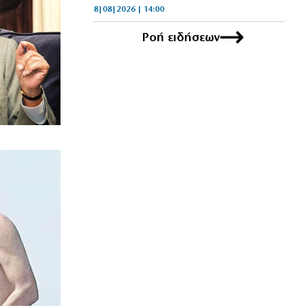
8|08|2026 | 14:00
Ροή ειδήσεων
ΕΛΛΑΔΑ
Αγριος ξυλοδραμός γιατρού στον
«Ερυθρό Σταυρό» από ασθενή
8|08|2026 | 13:40
ΠΟΛΙΤΙΚΗ
Ντόρα: Αμηχανία για την
υποψηφιότητά της
8|08|2026 | 13:30
ΠΟΛΙΤΙΚΗ
Φέρτε πίσω τώρα τους Patriot από τη
Σαουδική Αραβία, κύριε Μητσοτάκη!
8|08|2026 | 13:00
ΕΛΛΑΔΑ
Θρίλερ στον Λυκαβηττό: Εντοπίστηκε
νεκρός σε σπηλιά στους Αγίους
Ισιδώρους (φωτο)