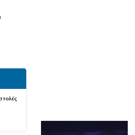
ι
!
στολές