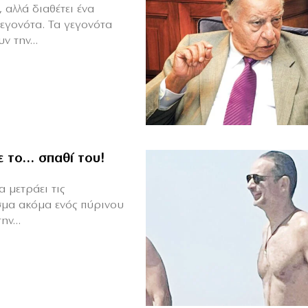
 αλλά διαθέτει ένα
γεγονότα. Τα γεγονότα
ν την...
ε το… σπαθί του!
 μετράει τις
σμα ακόμα ενός πύρινου
ν...