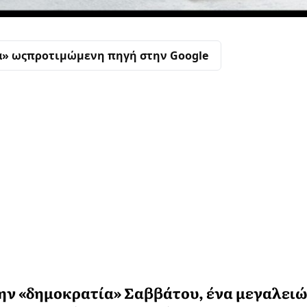
α» ως
προτιμώμενη πηγή στην Google
 την «δημοκρατία» Σαββάτου, ένα μεγαλει