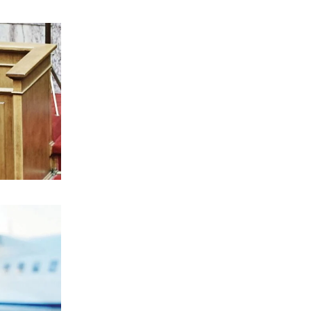
8|08|2026 | 12:49
ΑΘΛΗΤΙΚΑ
Το Ελεγκτικό Συνέδριο ακύρωσε τον
διαγωνισμό ενεργειακής αναβάθμισης
για το ΣΕΦ
8|08|2026 | 12:30
ΠΟΛΙΤΙΚΗ
Ένοχη σιωπή Μαξίμου για τις μπίζνες
Γάλλων – Ερντογάν που αποκάλυψε η
«δ»
8|08|2026 | 12:30
ΑΘΛΗΤΙΚΑ
Παναθηναϊκός: Με Λιβάι Γκαρσία για
την πρόκριση στη Σόφια
8|08|2026 | 12:05
ΕΛΛΑΔΑ
Σταύρος Παπασταύρου: Η πιο
σκανδαλώδης από όλες τις αποστολές