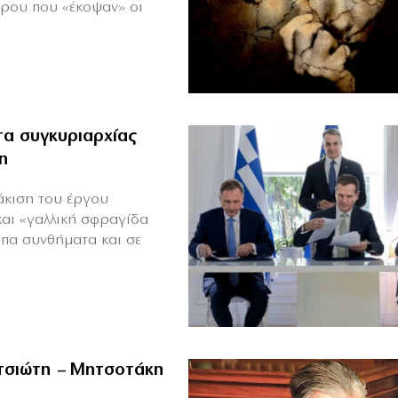
πρου που «έκοψαν» οι
α συγκυριαρχίας
η
άκιση του έργου
και «γαλλική σφραγίδα
υπα συνθήματα και σε
ιτσιώτη – Μητσοτάκη