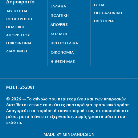
Δημοκρατία
ΕΣΤΙΑ
ΕΛΛΑΔΑ
ΤΑΥΤΟΤΗΤΑ
ΘΕΣΣΑΛΟΝΙΚΗ
ΠΟΛΙΤΙΚΗ
ΟΡΟΙ ΧΡΗΣΗΣ
ΕΛΕΥΘΕΡΙΑ
ΑΠΟΨΕΙΣ
ΠΟΛΙΤΙΚΗ
ΚΟΣΜΟΣ
ΑΠΟΡΡΗΤΟΥ
ΕΠΙΚΟΙΝΩΝΙΑ
ΠΡΩΤΟΣΕΛΙΔΑ
ΔΙΑΦΗΜΙΣΗ
ΟΙΚΟΝΟΜΙΑ
Η ΘΕΣΗ ΜΑΣ
Μ.Η.Τ. 252081
© 2026 — Το σύνολο του περιεχομένου και των υπηρεσιών
διατίθεται στους επισκέπτες αυστηρά για προσωπική χρήση.
Απαγορεύεται η χρήση ή επανεκπομπή του, σε οποιοδήποτε
μέσο, μετά ή άνευ επεξεργασίας, χωρίς γραπτή άδεια του
εκδότη.
MADE BY
MINOANDESIGN