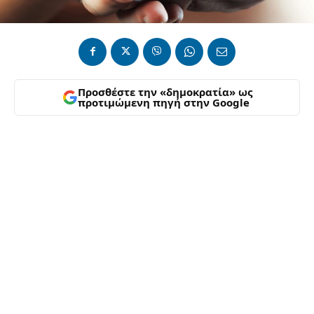
Προσθέστε την «δημοκρατία» ως
προτιμώμενη πηγή στην Google