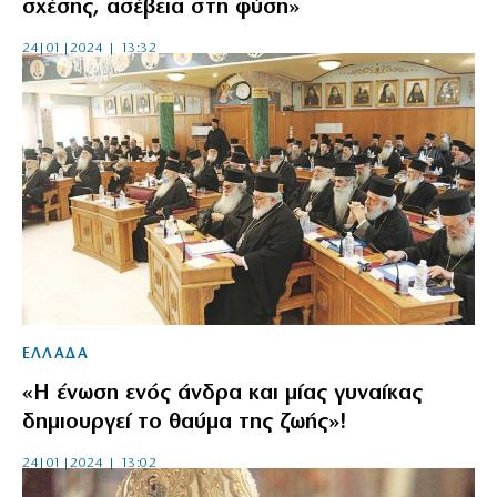
σχέσης, ασέβεια στη φύση»
24|01|2024 | 13:32
ΕΛΛΑΔΑ
«Η ένωση ενός άνδρα και μίας γυναίκας
δημιουργεί το θαύμα της ζωής»!
24|01|2024 | 13:02