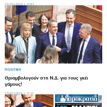
23|02|2024 | 12:02
ΠΟΛΙΤΙΚΗ
Θριαμβολογούν στη Ν.Δ. για τους γκέι
γάμους!
17|02|2024 | 12:11