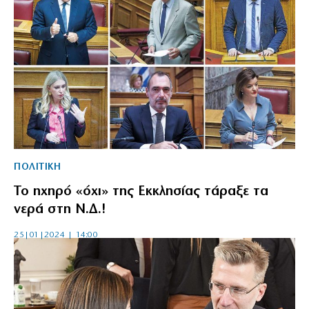
ΠΟΛΙΤΙΚΗ
Το ηχηρό «όχι» της Εκκλησίας τάραξε τα
νερά στη Ν.Δ.!
25|01|2024 | 14:00