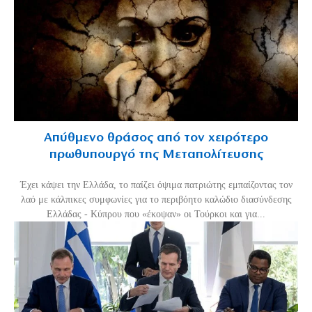
Απύθμενο θράσος από τον χειρότερο
πρωθυπουργό της Μεταπολίτευσης
Έχει κάψει την Ελλάδα, το παίζει όψιμα πατριώτης εμπαίζοντας τον
λαό με κάλπικες συμφωνίες για το περιβόητο καλώδιο διασύνδεσης
Ελλάδας - Κύπρου που «έκοψαν» οι Τούρκοι και για...