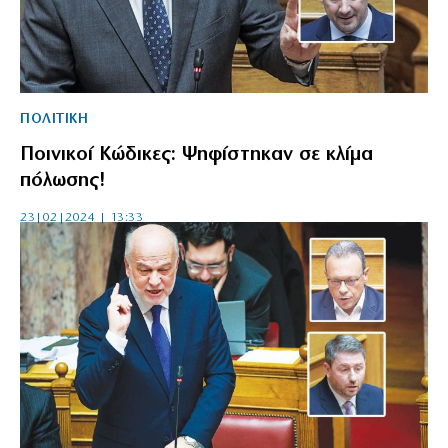
ΠΟΛΙΤΙΚΗ
Ποινικοί Κώδικες: Ψηφίστηκαν σε κλίμα
πόλωσης!
23|02|2024 | 13:33