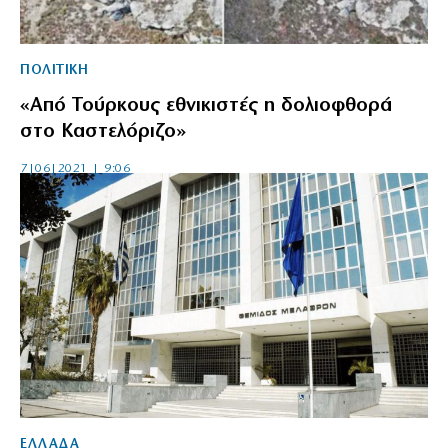
ΠΟΛΙΤΙΚΗ
«Από Τούρκους εθνικιστές η δολιοφθορά
στο Καστελόριζο»
7|06|2021 | 9:06
ΕΛΛΑΔΑ