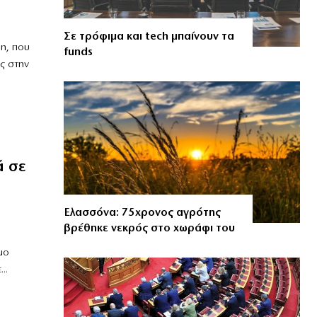
Σε τρόφιμα και tech μπαίνουν τα
η, που
funds
ς στην
ά σε
Ελασσόνα: 75χρονος αγρότης
βρέθηκε νεκρός στο χωράφι του
μο
..