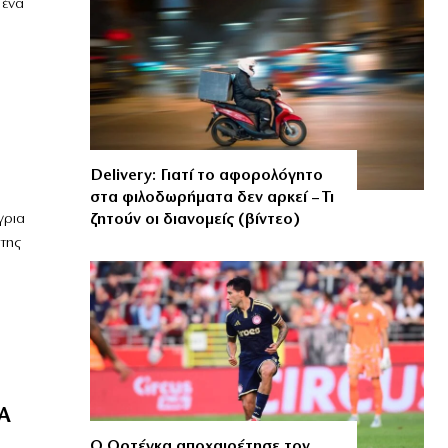
 ένα
Delivery: Γιατί το αφορολόγητο
στα φιλοδωρήματα δεν αρκεί – Τι
ζητούν οι διανομείς (βίντεο)
γρια
ήτης
A
Ο Ορτέγκα αποχαιρέτησε τον