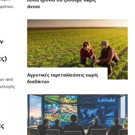
πόσα χρόνια θα ζήσουμε χωρίς
άνοια
ωμάτων.
ν
ες)
Αγροτικές εκμεταλλεύσεις χωρίς
λων από
διαδίκτυο
υλλογής
ες