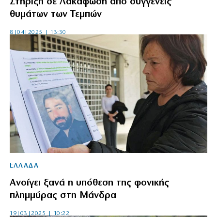
Στήριξη σε Λακαφώση από συγγενείς
θυμάτων των Τεμπών
8|04|2025 | 13:30
ΕΛΛΑΔΑ
Ανοίγει ξανά η υπόθεση της φονικής
πλημμύρας στη Μάνδρα
19|03|2025 | 10:22