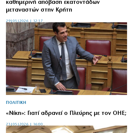
καθημερινή απόβαση εκατοντάδων
μεταναστών στην Κρήτη
29|05|2026 | 12:17
ΠΟΛΙΤΙΚΗ
«Νίκη»: Γιατί αδρανεί ο Πλεύρης με τον ΟΗΕ;
23|05|2026 | 16:00