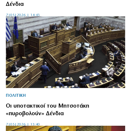
Δένδια
7|05|2026 | 14:43
ΠΟΛΙΤΙΚΗ
Οι υποτακτικοί του Μητσοτάκη
«πυροβολούν» Δένδια
7|05|2026 | 13:40