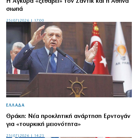
Η Αγκυρα «ξεθάβει» τον Σαντίκ και η Αθήνα
σιωπά
25|07|2026 | 17:00
ΕΛΛΑΔΑ
Θράκη: Νέα προκλητική ανάρτηση Ερντογάν
για «τουρκική μειονότητα»
25|07|2026 | 14:23