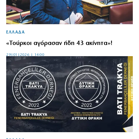
ΕΛΛΑΔΑ
«Τούρκοι αγόρασαν ήδη 43 ακίνητα»!
29|01|2026 | 14:00