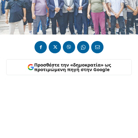
Προσθέστε την «δημοκρατία» ως
προτιμώμενη πηγή στην Google