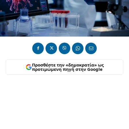
Προσθέστε την «δημοκρατία» ως
προτιμώμενη πηγή στην Google