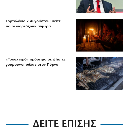
Εορτολόγιο 7 Αυγούστου: Δείτε
ποιοι γιορτάζουν σήμερα
«Τσουχτερό» πρόστιμο σε ψήστες
γουρουνοπούλας στον Πύργο
ΔΕΙΤΕ ΕΠΙΣΗΣ