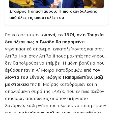
Σταύρος Παπασταύρου: Η πιο σκανδαλώδης
από όλες τις αποστολές του
Για να σας το κάνω
λιανά, το 1974, αν η Τουρκία
δεν ήξερε πως η Ελλάδα θα παραμείνει
ντροπιαστικά απόλεμη, εγκαταλείποντας και στον
Αττίλα Ι και στον Αττίλα ΙΙ τους μαχητές της νήσου,
δεν θα τολμούσε να επέμβει. Η μόνη βοήθεια που
έφθασε ήταν η Α’ Μοίρα Καταδρομών,
υπό τον
λέοντα του Εθνους Γεώργιο Παπαμελετίου, μαζί
με στοιχεία
της Β’ Μοίρας Καταδρομών και η
απολυόμενη σειρά της ΕΛΔΥΚ, που εν πλω σχεδόν
στασίασε, απαιτώντας από τον αείμνηστο
Χανδρινό, κυβερνήτη του πλοίου, να επιστρέψουν
και να
πολεμήσουν μαζί με τους νεοαφιχθέντες