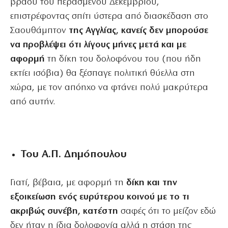
βράδυ του περασμένου Δεκεμβρίου,
επιστρέφοντας σπίτι ύστερα από διασκέδαση στο
Σαουθάμπτον
της Αγγλίας, κανείς δεν μπορούσε
να προβλέψει ότι λίγους μήνες μετά και με
αφορμή
τη δίκη του δολοφόνου του (που ήδη
εκτίει ισόβια) θα ξέσπαγε πολιτική θύελλα στη
χώρα, με τον απόηχο να φτάνει πολύ μακρύτερα
από αυτήν.
Του Α.Π. Δημόπουλου
Γιατί, βέβαια, με αφορμή τη
δίκη και την
εξοικείωση ενός ευρύτερου κοινού με το τι
ακριβώς συνέβη, κατέστη
σαφές ότι το μείζον εδώ
δεν ήταν η ίδια δολοφονία αλλά η στάση της