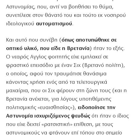
Αστυνομίας, που, αντί να βοηθήσει το θύμα,
συνετέλεσε στον θάνατό του και τούτο εκ νοσηρού
ιδεολογικού
αυτοματισμού
.
Και αυτό που συνέβη (
όπως αποτυπώθηκε σε
οπτικό υλικό, που είδε η Βρετανία
) ήταν το εξής.
Ο νεαρός Αγγλος φοιτητής είχε εμπλακεί σε
φραστικό επεισόδιο με έναν Σιχ (Βρετανό πολίτη),
ο οποίος, αφού τον τραυμάτισε θανάσιμα
κάνοντας χρήση ενός από τα τελετουργικά
μαχαίρια, που οι Σιχ φέρουν στη ζώνη τους (και η
Βρετανία ανέχεται, για λόγους υποτιθέμενης
πολιτισμικής «ευαισθησίας»),
ειδοποίησε την
Αστυνομία ισχυριζόμενος ψευδώς
ότι ήταν ο ίδιος
που είχε δεχτεί «ρατσιστική» επίθεση, με τους
αστυνομικούς να φτάνουν επί τόπου στο σημείο