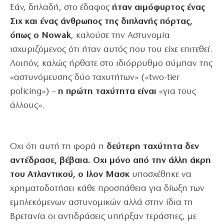
Εάν, δηλαδή, στο έδαφος
ήταν αιμόφυρτος ένας
Σιχ και ένας άνθρωπος της διπλανής πόρτας,
όπως ο Nowak
, καλούσε την Αστυνομία
ισχυριζόμενος ότι ήταν αυτός που του είχε επιτεθεί.
Λοιπόν, καλώς ήρθατε στο ιδιόρρυθμο σύμπαν της
«αστυνόμευσης δύο ταχυτήτων» («two-tier
policing») –
η πρώτη ταχύτητα είναι
«για τους
άλλους».
Οχι ότι αυτή τη φορά η
δεύτερη ταχύτητα δεν
αντέδρασε, βέβαια. Οχι μόνο από την άλλη άκρη
του Ατλαντικού, ο Ιλον Μασκ
υποσχέθηκε να
χρηματοδοτήσει κάθε προσπάθεια για δίωξη των
εμπλεκόμενων αστυνομικών αλλά στην ίδια τη
Βρετανία οι αντιδράσεις υπήρξαν τεράστιες, με