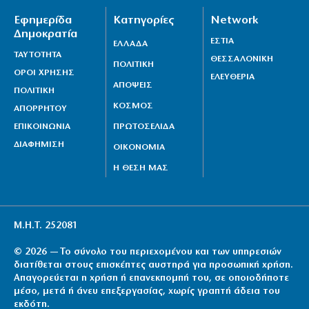
Εφημερίδα
Κατηγορίες
Network
Δημοκρατία
ΕΣΤΙΑ
ΕΛΛΑΔΑ
ΤΑΥΤΟΤΗΤΑ
ΘΕΣΣΑΛΟΝΙΚΗ
ΠΟΛΙΤΙΚΗ
ΟΡΟΙ ΧΡΗΣΗΣ
ΕΛΕΥΘΕΡΙΑ
ΑΠΟΨΕΙΣ
ΠΟΛΙΤΙΚΗ
ΚΟΣΜΟΣ
ΑΠΟΡΡΗΤΟΥ
ΕΠΙΚΟΙΝΩΝΙΑ
ΠΡΩΤΟΣΕΛΙΔΑ
ΔΙΑΦΗΜΙΣΗ
ΟΙΚΟΝΟΜΙΑ
Η ΘΕΣΗ ΜΑΣ
Μ.Η.Τ. 252081
© 2026 — Το σύνολο του περιεχομένου και των υπηρεσιών
διατίθεται στους επισκέπτες αυστηρά για προσωπική χρήση.
Απαγορεύεται η χρήση ή επανεκπομπή του, σε οποιοδήποτε
μέσο, μετά ή άνευ επεξεργασίας, χωρίς γραπτή άδεια του
εκδότη.