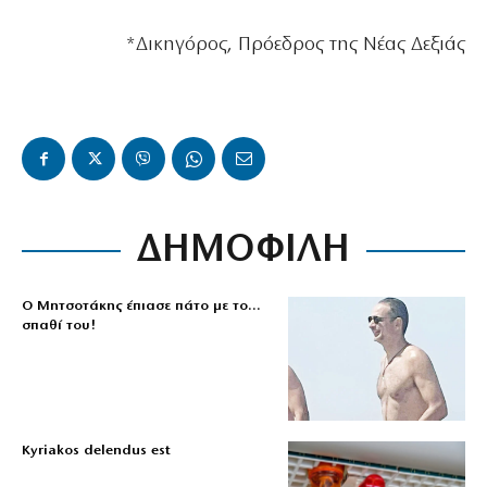
*Δικηγόρος, Πρόεδρος της Νέας Δεξιάς
ΔΗΜΟΦΙΛΗ
Ο Μητσοτάκης έπιασε πάτο με το…
σπαθί του!
Kyriakos delendus est