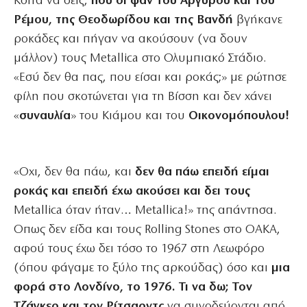
Κοίτα να δεις,
που οι φαν του Αργυρού και του
Ρέμου, της Θεοδωρίδου και της Βανδή
βγήκανε
ροκάδες και πήγαν να ακούσουν (να δουν
μάλλον) τους Metallica στο Ολυμπιακό Στάδιο.
«Εσύ δεν θα πας, που είσαι και ροκάς;» με ρώτησε
φίλη που σκοτώνεται για τη Βίσση και δεν χάνει
«
συναυλία
» του Κιάμου και του
Οικονομόπουλου!
«Οχι, δεν θα πάω, και
δεν θα πάω επειδή είμαι
ροκάς και επειδή έχω ακούσει και δει τους
Metallica όταν ήταν… Metallica!» της απάντησα.
Oπως δεν είδα και τους Rolling Stones στο ΟΑΚΑ,
αφού τους έχω δει τόσο το 1967 στη Λεωφόρο
(όπου φάγαμε το ξύλο της αρκούδας) όσο και
μια
φορά στο Λονδίνο, το 1976. Τι να δω; Τον
Τζάγκερ και τον Ρίτσαρντς
να συνοδεύονται από