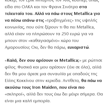
Κόκερ, τον Ερικ Μπάρτον, τον Αλις Κούπερ, όπως
είδα στο ΟΑΚΑ και τον Φρανκ Σινάτρα
στα
τελευταία του. Αλλά να πάω στους Metallica για
να πέσω επάνω στις
«τραβηγμένες» της υψηλής
κοινωνίας, που ούτε ξέρουν τι θα πει Metallica,
αλλά είχαν να πληρώσουν τα 250 ευρώ για να
μπουν στον «καθαγιασμένο» χώρο του
Αμαρουσίου; Οχι, δεν θα πάρω,
ευχαριστώ
.
«
Καλά, δεν σου αρέσουν οι Metallica;
» με ρώτησε
φίλος. Φυσικά και μου αρέσουν (όχι σε όλα), αλλά
δεν θα μου άρεσε μια συναυλία με οπαδούς της
Ελλης Κοκκίνου στην κερκίδα. Αντίθετα,
θα πάω να
ακούσω τους Iron Maiden, που είναι πιο
«σκληροί», αλλά δεν τους έχω δει μέχρι σήμερα. Θα
είναι μια καλή εμπειρία.