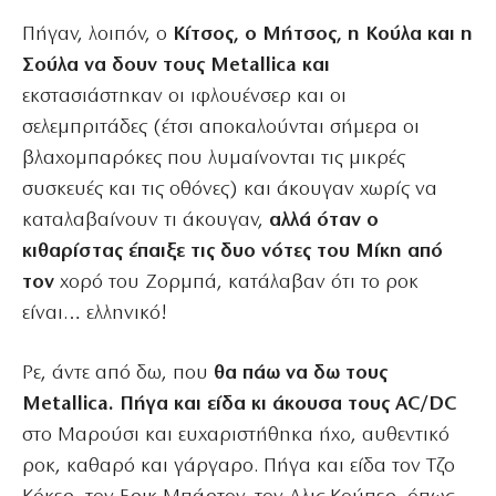
Πήγαν, λοιπόν, ο
Κίτσος, ο Μήτσος, η Κούλα και η
Σούλα να δουν τους Metallica και
εκστασιάστηκαν οι ιφλουένσερ και οι
σελεμπριτάδες (έτσι αποκαλούνται σήμερα οι
βλαχομπαρόκες που λυμαίνονται τις μικρές
συσκευές και τις οθόνες) και άκουγαν χωρίς να
καταλαβαίνουν τι άκουγαν,
αλλά όταν ο
κιθαρίστας έπαιξε τις δυο νότες του Μίκη από
τον
χορό του Ζορμπά, κατάλαβαν ότι το ροκ
είναι… ελληνικό!
Ρε, άντε από δω, που
θα πάω να δω τους
Metallica. Πήγα και είδα κι άκουσα τους AC/DC
στο Μαρούσι και ευχαριστήθηκα ήχο, αυθεντικό
ροκ, καθαρό και γάργαρο. Πήγα και είδα τον Τζο