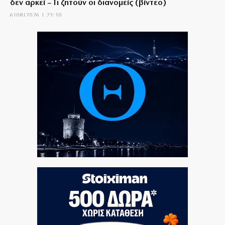
δεν αρκεί – Τι ζητούν οι διανομείς (βίντεο)
6|08|2026 | 23:10
Ο Ορτέγκα αποχαιρέτησε τον Ολυμπιακό και
υπογράφει στη Ρίβερ Πλέιτ
6|08|2026 | 23:00
ΟΛΘ: Νέα επένδυση σε σύγχρονο εξοπλισμό – 8 νέα
Straddle Carriers στο λιμάνι
6|08|2026 | 22:50
Όλα για όλα για την ανατροπή ο ΠΑΟΚ
6|08|2026 | 22:47
Ιστορική επίσκεψη Ζελένσκι στη Σερβία
6|08|2026 | 22:40
Αγιον Ορος: Εικαστικό ταξίδι σιωπής και πίστης
6|08|2026 | 22:30
Χαλκιδική: Νεκρός 69χρονος στην παραλία Σίβηρη