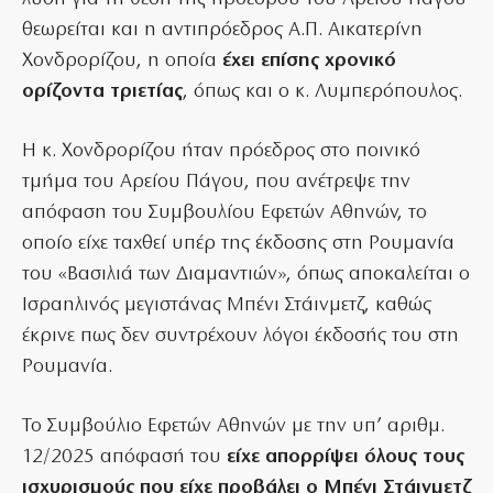
θεωρείται και η αντιπρόεδρος Α.Π. Αικατερίνη
Χονδρορίζου, η οποία
έχει επίσης χρονικό
ορίζοντα τριετίας
, όπως και ο κ. Λυμπερόπουλος.
Η κ. Χονδρορίζου ήταν πρόεδρος στο ποινικό
τμήμα του Αρείου Πάγου, που ανέτρεψε την
απόφαση του Συμβουλίου Εφετών Αθηνών, το
οποίο είχε ταχθεί υπέρ της έκδοσης στη Ρουμανία
του «Βασιλιά των Διαμαντιών», όπως αποκαλείται ο
Ισραηλινός μεγιστάνας Μπένι Στάινμετζ, καθώς
έκρινε πως δεν συντρέχουν λόγοι έκδοσής του στη
Ρουμανία.
Το Συμβούλιο Εφετών Αθηνών με την υπ’ αριθμ.
12/2025 απόφασή του
είχε απορρίψει όλους τους
ισχυρισμούς που είχε προβάλει ο Μπένι Στάινμετζ