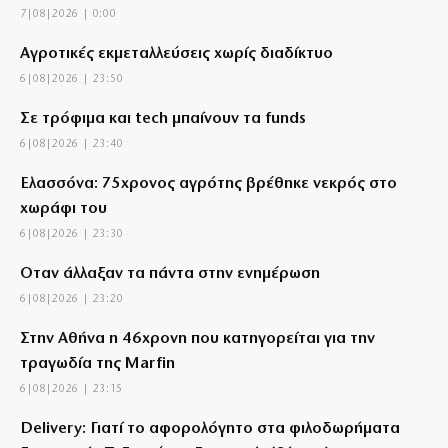
7|08|2026 | 0:00
Αγροτικές εκμεταλλεύσεις χωρίς διαδίκτυο
6|08|2026 | 23:50
Σε τρόφιμα και tech μπαίνουν τα funds
6|08|2026 | 23:40
Ελασσόνα: 75χρονος αγρότης βρέθηκε νεκρός στο
χωράφι του
6|08|2026 | 23:30
Όταν άλλαξαν τα πάντα στην ενημέρωση
6|08|2026 | 23:20
Στην Αθήνα η 46χρονη που κατηγορείται για την
τραγωδία της Marfin
6|08|2026 | 23:15
Delivery: Γιατί το αφορολόγητο στα φιλοδωρήματα