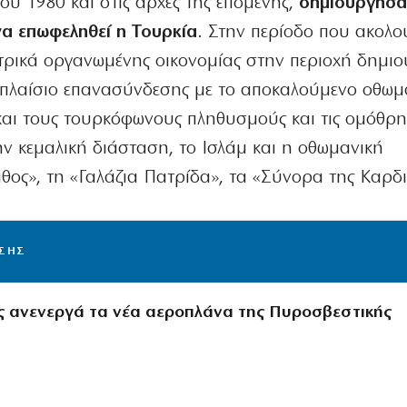
του 1980 και στις αρχές της επόμενης,
δημιούργησα
να επωφεληθεί η Τουρκία
. Στην περίοδο που ακολο
τρικά οργανωμένης οικονομίας στην περιοχή δημι
α πλαίσιο επανασύνδεσης με το αποκαλούμενο οθωμ
 και τους τουρκόφωνους πληθυσμούς και τις ομόθρη
ν κεμαλική διάσταση, το Ισλάμ και η οθωμανική
θος», τη «Γαλάζια Πατρίδα», τα «Σύνορα της Καρδι
ΙΣΗΣ
ς ανενεργά τα νέα αεροπλάνα της Πυροσβεστικής