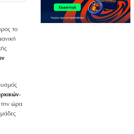
Ερευνητές στο Στάνφορντ έφτιαξαν
ιούς μέσω τεχνητής νοημοσύνης!
7|08|2026 | 11:40
προς το
ΠΟΛΙΤΙΚΗ
Αποκάλυψη βόμβα: Κερκόπορτα
μανική
συγκυριαρχίας στο Αιγαίο άνοιξε η
κυβέρνηση
κής
7|08|2026 | 11:38
ων
ΟΙΚΟΝΟΜΙΑ
«Χαστούκι» ΟΟΣΑ στην κυβέρνηση:
Τελευταία η Ελλάδα στο εισόδημα
ηθυσμός
7|08|2026 | 11:35
υρκικών-
ΑΘΛΗΤΙΚΑ
ς την ώρα
ΑΕΚ: Σάντσεζ Νόλεϊ και με τη βούλα!
7|08|2026 | 11:30
ομάδες
ΕΛΛΑΔΑ
Άρτα: Ενώπιον του Εισαγγελέα ο