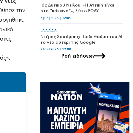
ν νέες
Ιός Δυτικού Νείλου: «Η Αττική είναι
ύθησε την
στο ”κόκκινο”», λέει ο ΕΟΔΥ
7|08|2026 | 12:05
ουργήθηκε
ανικό
ΕΛΛΑΔΑ
Ντέμης Χασάμπης: Παιδί-θαύμα του ΑΙ
σκες
το νέο αστέρι της Google
7|08|2026 | 12:00
Ροή ειδήσεων
άς».
LIFE
Με γαλανόλευκο μπικίνι η Μαρία
Μενούνος αποχαιρέτησε το ελληνικό
καλοκαίρι
7|08|2026 | 12:00
ΕΛΛΑΔΑ
Μητέρα και γιος νεκροί σε τροχαίο
στις Σέρρες
7|08|2026 | 11:54
ΚΟΣΜΟΣ