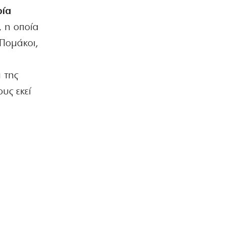
διευθυντής του ΔΕΔΔΗΕ για τις
ρία
εκρήξεις στο ΚΥΤ Αράχθου
, η οποία
7|08|2026 | 11:27
Πομάκοι,
LIFE
Δεν θα πιστέψετε ποιος είναι ο
πασίγνωστος ηθοποιός της
 της
φωτογραφίας
7|08|2026 | 11:19
υς εκεί
ΕΛΛΑΔΑ
Σεισμός «ταρακούνησε» τη Ρόδο –
Πού είναι το επίκεντρο
7|08|2026 | 11:11
ΑΘΛΗΤΙΚΑ
Στίβος: Ασημένιο στο μήκος για την
Έβελυν Μητροπούλου στο Παγκόσμιο
Κ20! (βίντεο)
7|08|2026 | 10:59