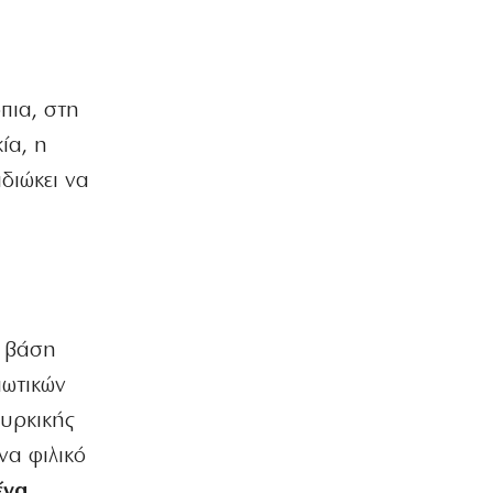
ΕΛΛΑΔΑ
Στο Α΄ Νεκροταφείο το ετήσιο
μνημόσυνο της κόρης του Αντώνη
Σαμαρά
7|08|2026 | 10:59
πια, στη
ΑΘΛΗΤΙΚΑ
ία, η
Ο Ολυμπιακός έχει κυκλώσει τους
διώκει να
στόχους για την ενίσχυσή του ώστε
να κλείσει τα κενά
7|08|2026 | 10:50
ΠΟΛΙΤΙΚΗ
Επικοινωνιακές μαγκιές Άδωνι μπας και
αλλάξει την… καμένη ατζέντα
ή βάση
7|08|2026 | 10:35
ιωτικών
ΟΙΚΟΝΟΜΙΑ
«Φωτιά» η βενζίνη, ακριβότερο και το
ουρκικής
diesel: Οι νέες τιμές ανά περιοχή
να φιλικό
7|08|2026 | 10:33
ένα