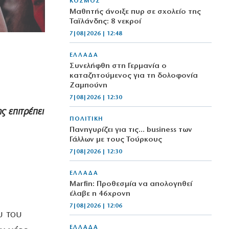
ΚΟΣΜΟΣ
Μαθητής άνοιξε πυρ σε σχολείο της
Ταϊλάνδης: 8 νεκροί
7|08|2026 | 12:48
ΕΛΛΑΔΑ
Συνελήφθη στη Γερμανία ο
καταζητούμενος για τη δολοφονία
Ζαμπούνη
7|08|2026 | 12:30
ς επιτρέπει
ΠΟΛΙΤΙΚΗ
Πανηγυρίζει για τις… business των
Γάλλων με τους Τούρκους
7|08|2026 | 12:30
ΕΛΛΑΔΑ
Marfin: Προθεσμία να απολογηθεί
έλαβε η 46χρονη
7|08|2026 | 12:06
υ του
ΕΛΛΑΔΑ