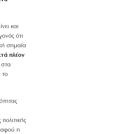
ΑΘΛΗΤΙΚΑ
Εξετάζει Αριάγκα η ΑΕΚ
7|08|2026 | 10:20
νει και
ΚΟΣΜΟΣ
εγονός ότι
Πρόστιμο 567 εκατ. δολαρίων στη
Meta για την ασφάλεια των παιδιών
ική σημαία
7|08|2026 | 10:18
τά πλέον
ΕΛΛΑΔΑ
 στα
Συγκλονίζουν οι θετοί γονείς του
 το
Αφγανού: «Ήταν σαν γιος μας», λένε
7|08|2026 | 10:13
ΑΘΛΗΤΙΚΑ
Ψάχνει το «8άρι» που θα κάνει τη
νότητας
διαφορά ο Παναθηναϊκός
7|08|2026 | 9:48
 πολιτικής
ΑΘΛΗΤΙΚΑ
 αφού η
Ο Ινφαντίνο προσπάθησε να εκποιήσει