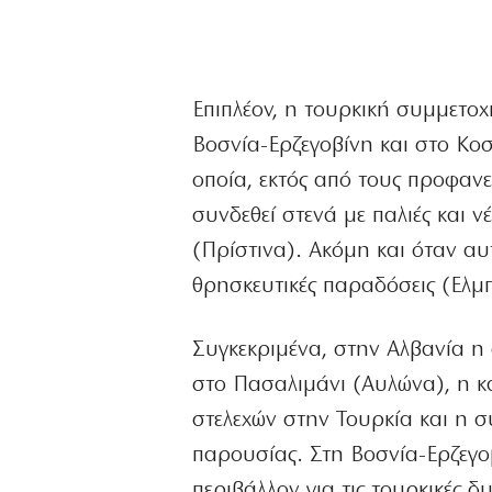
Επιπλέον, η τουρκική συμμετοχ
Βοσνία-Ερζεγοβίνη και στο Κο
οποία, εκτός από τους προφανε
συνδεθεί στενά με παλιές και ν
(Πρίστινα). Ακόμη και όταν αυτ
θρησκευτικές παραδόσεις (Ελμ
Συγκεκριμένα, στην Αλβανία η
στο Πασαλιμάνι (Αυλώνα), η 
στελεχών στην Τουρκία και η σ
παρουσίας. Στη Βοσνία-Ερζεγο
περιβάλλον για τις τουρκικές δ