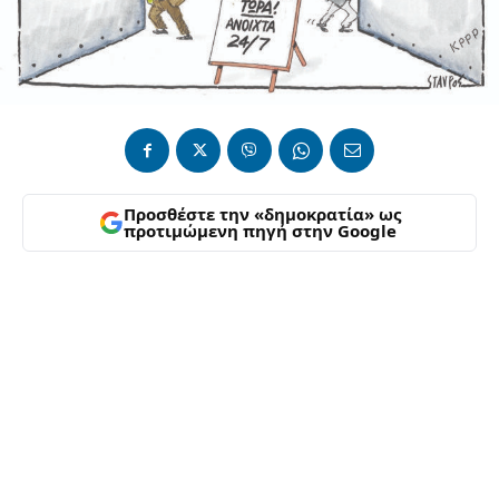
Προσθέστε την «δημοκρατία» ως
προτιμώμενη πηγή στην Google