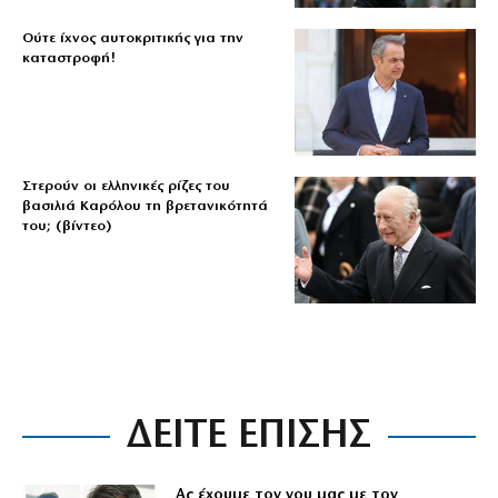
Ούτε ίχνος αυτοκριτικής για την
καταστροφή!
Στερούν οι ελληνικές ρίζες του
βασιλιά Καρόλου τη βρετανικότητά
του; (βίντεο)
ΔΕΙΤΕ ΕΠΙΣΗΣ
Ας έχουμε τον νου μας με τον