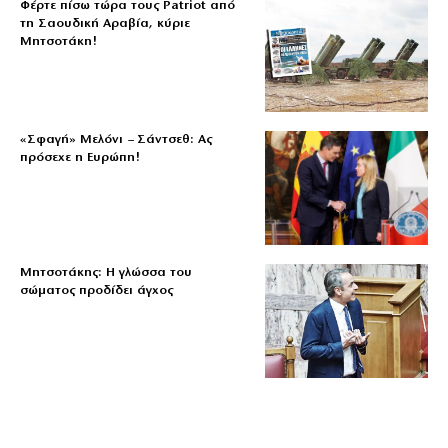
Φέρτε πίσω τώρα τους Patriot από
τη Σαουδική Αραβία, κύριε
Μητσοτάκη!
«Σφαγή» Μελόνι – Σάντσεθ: Ας
πρόσεχε η Ευρώπη!
Μητσοτάκης: Η γλώσσα του
σώματος προδίδει άγχος