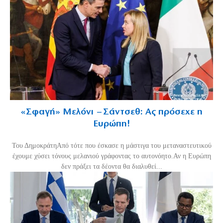
«Σφαγή» Μελόνι – Σάντσεθ: Ας πρόσεχε η
Ευρώπη!
Του ΔημοκράτηΑπό τότε που έσκασε η μάστιγα του μεταναστευτικού
έχουμε χύσει τόνους μελανιού γράφοντας το αυτονόητο.Αν η Ευρώπη
δεν πράξει τα δέοντα θα διαλυθεί...