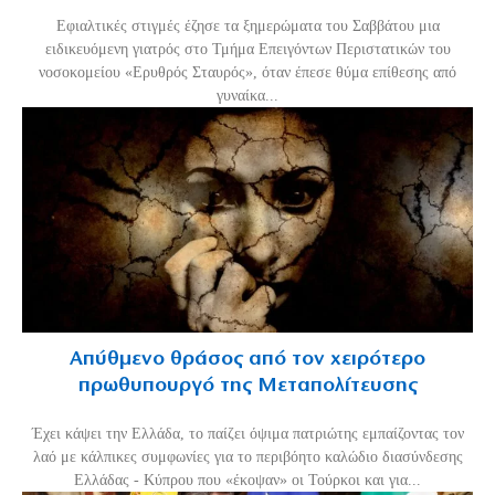
Εφιαλτικές στιγμές έζησε τα ξημερώματα του Σαββάτου μια
ειδικευόμενη γιατρός στο Τμήμα Επειγόντων Περιστατικών του
νοσοκομείου «Ερυθρός Σταυρός», όταν έπεσε θύμα επίθεσης από
γυναίκα...
Απύθμενο θράσος από τον χειρότερο
πρωθυπουργό της Μεταπολίτευσης
Έχει κάψει την Ελλάδα, το παίζει όψιμα πατριώτης εμπαίζοντας τον
λαό με κάλπικες συμφωνίες για το περιβόητο καλώδιο διασύνδεσης
Ελλάδας - Κύπρου που «έκοψαν» οι Τούρκοι και για...