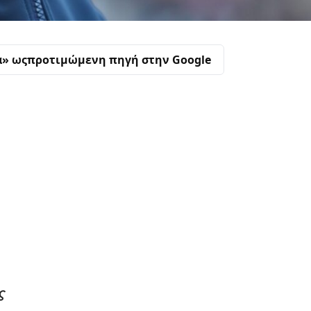
α» ως
προτιμώμενη πηγή στην Google
ς