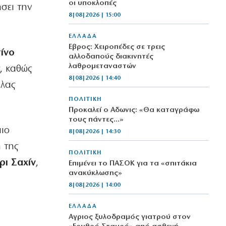
οι υποκλοπές
σει την
8|08|2026 | 15:00
ΕΛΛΑΔΑ
Έβρος: Χειροπέδες σε τρεις
ίνο
αλλοδαπούς διακινητές
λαθρομεταναστών
, καθώς
8|08|2026 | 14:40
άλας
ΠΟΛΙΤΙΚΗ
Προκαλεί ο Αδωνις: «Θα καταγράφω
τους πάντες…»
πιο
8|08|2026 | 14:30
 της
ΠΟΛΙΤΙΚΗ
ρι Σαχίν
,
Επιμένει το ΠΑΣΟΚ για τα «σπιτάκια
ανακύκλωσης»
8|08|2026 | 14:00
ΕΛΛΑΔΑ
Αγριος ξυλοδραμός γιατρού στον