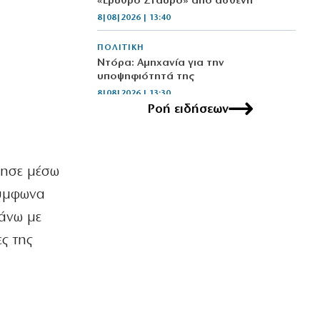
«Ερυθρό Σταυρό» από ασθενή
8|08|2026 | 13:40
ΠΟΛΙΤΙΚΗ
Ντόρα: Αμηχανία για την
υποψηφιότητά της
8|08|2026 | 13:30
Ροή ειδήσεων
ΠΟΛΙΤΙΚΗ
Φέρτε πίσω τώρα τους Patriot από τη
Σαουδική Αραβία, κύριε Μητσοτάκη!
νησε μέσω
8|08|2026 | 13:00
Σύμφωνα
ΕΛΛΑΔΑ
Θρίλερ στον Λυκαβηττό: Εντοπίστηκε
χάνω με
νεκρός σε σπηλιά στους Αγίους
ς της
Ισιδώρους (φωτο)
8|08|2026 | 12:49
ΑΘΛΗΤΙΚΑ
Το Ελεγκτικό Συνέδριο ακύρωσε τον
διαγωνισμό ενεργειακής αναβάθμισης