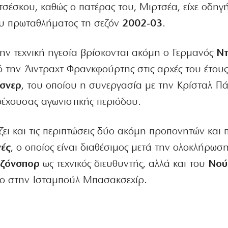
σέσκου, καθώς ο πατέρας του, Μιρτσέα, είχε οδηγή
υ πρωταθλήματος τη σεζόν
2002-03
.
την τεχνική ηγεσία βρίσκονται ακόμη ο Γερμανός
Ντ
την Άιντραχτ Φρανκφούρτης στις αρχές του έτους
άσνερ
, του οποίου η συνεργασία με την Κρίσταλ Π
ρέχουσας αγωνιστικής περιόδου.
ει και τις περιπτώσεις δύο ακόμη προπονητών και 
νές
, ο οποίος είναι διαθέσιμος μετά την ολοκλήρωση
ζόνσπορ
ως τεχνικός διευθυντής, αλλά και του
Νού
δο στην Ισταμπούλ Μπασακσεχίρ.