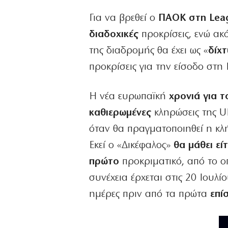
Για να βρεθεί ο
ΠΑΟΚ στη Leag
διαδοχικές
προκρίσεις, ενώ ακ
της διαδρομής θα έχει ως «
δίχ
προκρίσεις για την είσοδο στη
Η νέα ευρωπαϊκή
χρονιά για τ
καθιερωμένες
κληρώσεις της U
όταν θα πραγματοποιηθεί η κ
Εκεί ο «Δικέφαλος»
θα μάθει εί
πρώτο
προκριματικό, από το ο
συνέχεια έρχεται στις 20 Ιουλ
ημέρες πριν από τα πρώτα
επί