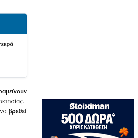
Delivery: Γιατί το αφορολόγητο στα
φιλοδωρήματα δεν αρκεί – Τι ζητούν οι
διανομείς (βίντεο)
6|08|2026 | 23:10
ΑΘΛΗΤΙΚΑ
Ο Ορτέγκα αποχαιρέτησε τον
νεκρό
Ολυμπιακό και υπογράφει στη Ρίβερ
Πλέιτ
6|08|2026 | 23:00
ΕΛΛΑΔΑ
ΟΛΘ: Νέα επένδυση σε σύγχρονο
εξοπλισμό – 8 νέα Straddle Carriers
στο λιμάνι
ραμείνουν
6|08|2026 | 22:50
οκτησίας.
ΑΘΛΗΤΙΚΑ
 να
βρεθεί
Όλα για όλα για την ανατροπή ο ΠΑΟΚ
6|08|2026 | 22:47
ΚΟΣΜΟΣ