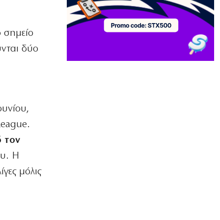
Ιστορική επίσκεψη Ζελένσκι στη
Σερβία
6|08|2026 | 22:40
ο σημείο
ύνται δύο
ΠΟΛΙΤΙΣΜΟΣ
Αγιον Ορος: Εικαστικό ταξίδι σιωπής
και πίστης
6|08|2026 | 22:30
ΕΛΛΑΔΑ
ουνίου,
Χαλκιδική: Νεκρός 69χρονος στην
παραλία Σίβηρη
League.
6|08|2026 | 22:25
ό τον
ου. Η
ΑΘΛΗΤΙΚΑ
UEFA: Διατηρεί το μποϊκοτάζ στα
ίγες μόλις
Παγκόσμια Κύπελλα
6|08|2026 | 22:20
ΟΙΚΟΝΟΜΙΑ
Aκριβαίνει γάλα και φέτα