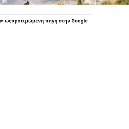
α» ως
προτιμώμενη πηγή στην Google