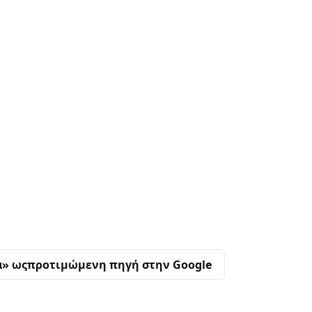
α» ως
προτιμώμενη πηγή στην Google