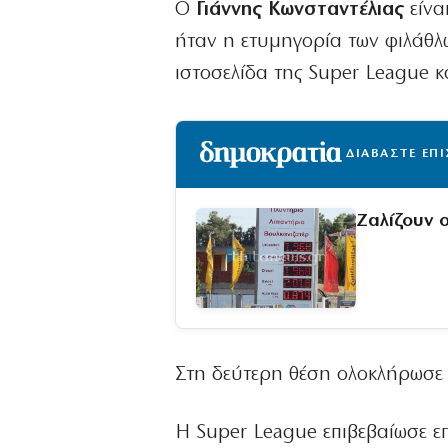
Ο
Γιάννης Κωνσταντέλιας
είνα
ήταν η ετυμηγορία των φιλάθλ
ιστοσελίδα της Super League κ
ΔΙΑΒΑΣΤΕ ΕΠ
Ζαλίζουν ο
Στη δεύτερη θέση ολοκλήρωσε 
Η Super League επιβεβαίωσε ε