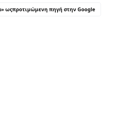
α» ως
προτιμώμενη πηγή στην Google