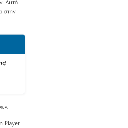
ν. Αυτή
α στην
ης!
φων.
n Player