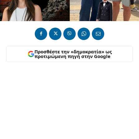
Προσθέστε την «δημοκρατία» ως
προτιμώμενη πηγή στην Google