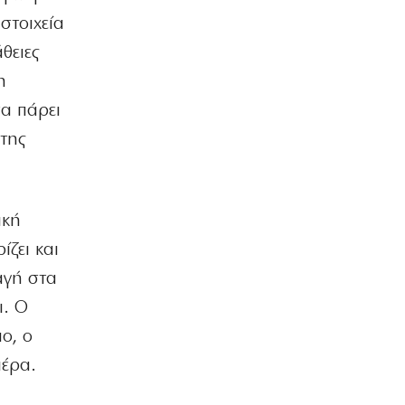
6|08|2026 | 15:30
στοιχεία
θειες
ΕΛΛΑΔΑ
Απαγόρευσαν σε Έλληνα που ταξίδευε
η
νόμιμα, την είσοδο στη Λετονία
να πάρει
(βίντεο)
6|08|2026 | 15:27
 της
ΠΟΛΙΤΙΚΗ
ΠΑΣΟΚ: Άμεση και ουσιαστική
λειτουργία του ΟΣΔΕ
ική
6|08|2026 | 15:20
ίζει και
ΕΛΛΑΔΑ
αγή στα
Θεσσαλονίκη: Έφοδος αστυνομικών
σε παράνομο καζίνο στη Θεσσαλονίκη
ι. Ο
6|08|2026 | 15:10
πο, ο
ΕΛΛΑΔΑ
ιέρα.
Παράταση των μέτρων πρόληψης στην
Κρήτη για την ευλογιά των