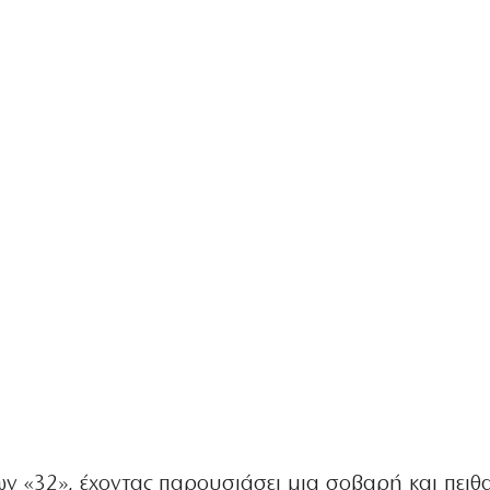
ων «32», έχοντας παρουσιάσει μια σοβαρή και πει