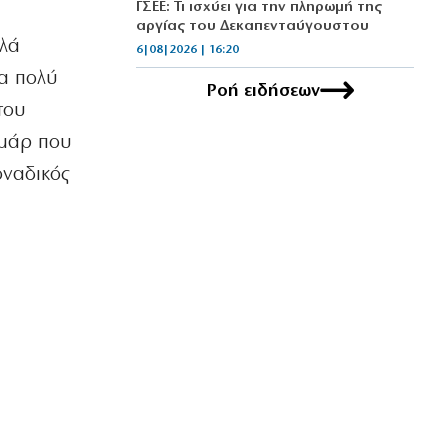
ΓΣΕΕ: Τι ισχύει για την πληρωμή της
αργίας του Δεκαπενταύγουστου
λλά
6|08|2026 | 16:20
ρα πολύ
Ροή ειδήσεων
ΕΛΛΑΔΑ
του
Χαλκιδική: Πυρκαγιά στο Πόρτο
Καρράς
ϊμάρ που
6|08|2026 | 16:15
οναδικός
ΚΟΣΜΟΣ
Μόναχο: Ισόβια κάθειρξη σε 25χρονο
Αφγανό για τη θανατηφόρα επίθεση
σε διαδήλωση
6|08|2026 | 16:10
ΟΙΚΟΝΟΜΙΑ
ΔΕΗ: Κέρδη 1,2 δισ. το α’ εξάμηνο του
2026
6|08|2026 | 16:00
ΕΛΛΑΔΑ