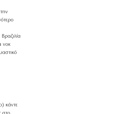
αιγοπροβάτων
6|08|2026 | 15:05
στην
σότερο
ΠΟΛΙΤΙΚΗ
«Τέλος» τα πρακτορικά γυαλιά
6|08|2026 | 15:00
 Βραζιλία
ΟΙΚΟΝΟΜΙΑ
α νοκ
Πιερρακάκης: Αίτημα στην Κομισιόν
υαστικό
για επέκταση της Εθνικής Ρήτρας
Διαφυγής στην ενεργειακή
ανθεκτικότητα
6|08|2026 | 14:50
ΚΟΣΜΟΣ
Τραμπ: «Τεράστια αποθέματα
οπλισμού των ΗΠΑ»
6|08|2026 | 14:40
ο) κάντε
ΠΟΛΙΤΙΚΗ
Καλεντερίδης: Περιμένουμε από τους
ς στο