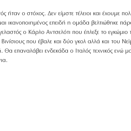
ς ήταν ο στόχος. Δεν είμστε τέλειοι και έχουμε πο
αι ικανοποιημένος επειδή η ομάδα βελτιώθηκε πά
ογελαστός ο Κάρλο Αντσελότι που έπλεξε το εγκώμιο 
 Βινίσιους που έβαλε και δύο γκολ αλλά και του Νε
ή. Θα επαναλάβει ενδεκάδα ο Ιταλός τεχνικός ενώ μ
νια.