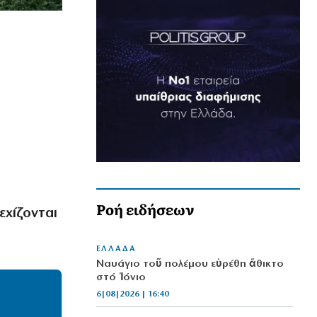
Ροή ειδήσεων
εχίζονται
ΕΛΛΑΔΑ
Ναυάγιο τοῦ πολέμου εὑρέθη ἄθικτο
στό Ἰόνιο
6|08|2026 | 16:40